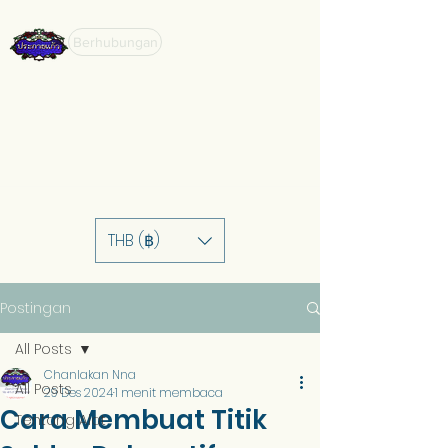
Berhubungan
THB (฿)
Postingan
All Posts
Chanlakan Nna
All Posts
29 Des 2024
1 menit membaca
Cara Membuat Titik
Tentang Alat