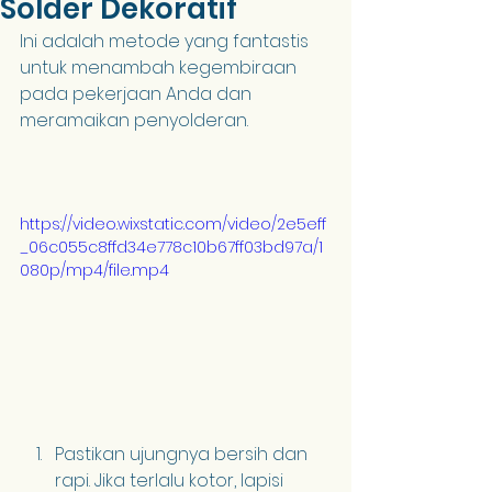
Solder Dekoratif
Ini adalah metode yang fantastis 
untuk menambah kegembiraan 
pada pekerjaan Anda dan 
meramaikan penyolderan.
https://video.wixstatic.com/video/2e5eff
_06c055c8ffd34e778c10b67ff03bd97a/1
080p/mp4/file.mp4
Pastikan ujungnya bersih dan 
rapi. Jika terlalu kotor, lapisi 