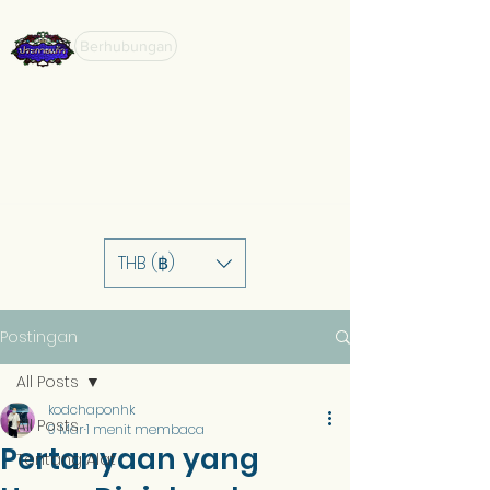
Berhubungan
THB (฿)
Postingan
All Posts
kodchaponhk
All Posts
9 Mar
1 menit membaca
Pertanyaan yang
Tentang Alat