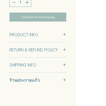
Tambah ke Keranjang
PRODUCT INFO
Size 30 x 30 cm.
RETURN & REFUND POLICY
No Return and Refund.
SHIPPING INFO
Car delivery and pickup at store is
ร้านประกายแก้ว
available.
#prakaykaew คัดสรรกระจกหลาก
หลายแบบมาเพื่อคุณ…
💥ON SALE NOW💥สินค้าสวย ๆ
คุณภาพดีรอคุณอยู่เพียบ!!!