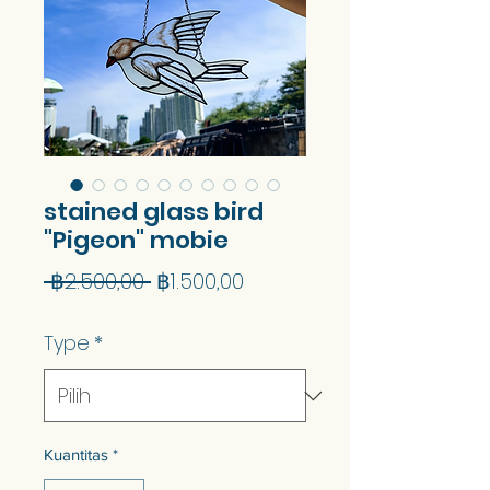
stained glass bird
"Pigeon" mobie
Harga
Harga
 ฿2.500,00 
฿1.500,00
Reguler
Promosi
Type
*
Kuantitas
*