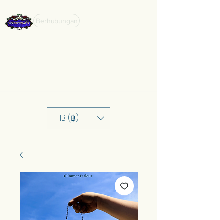
Berhubungan
THB (฿)