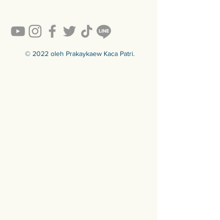
Ready to sell! กดสั่งเลย ==>
https://www.prakaykaewth.com/read
y-to-sell
สินค้ามีพร้อมจัดส่งทั่วประเทศ
🟦🟪🟦🟪🟦🟪🟦🟪🟦🟪🟦🟪🟦🟪
© 2022 oleh Prakaykaew Kaca Patri.
ร้านประกายแก้ว Prakaykaew
Stained Glass - The Art of Stained
Glass Since 1994 We are the best
traditional stained glass studio in
Thailand.
🟦🟪🟦🟪🟦🟪🟦🟪🟦🟪🟦🟪🟦🟪
For more info >>>
🛒 สั่งซื้อได้ทางทั้ง facebook ร้าน
ประกายแก้วและทางเว็บไซต์
🌐 https://www.prakaykaewth.com/
📞 Tel: 084 671 9661
# PrakaykaewThailand
#Prakaykaewth #ประกายแก้ว
#baanlaesuan #interiordesign
#homedecor #กระจกสี #กระจกสเต