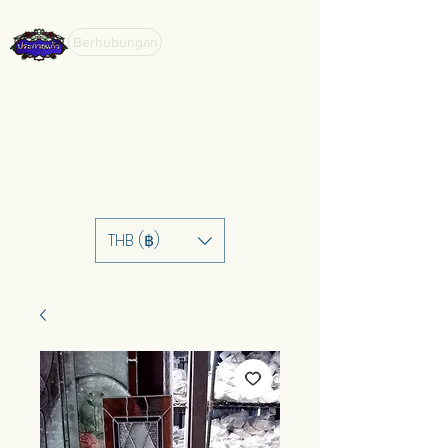
Berhubungan
THB (฿)