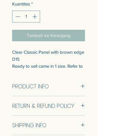
Kuantitas
*
Tambah ke Keranjang
Clear Classic Panel with brown edge
D15
Ready to sell came in 1 size. Refer to
the info below.
Customization of the size is available.
PRODUCT INFO
Talk to us to get quotation.
Clear Classic Panel D15 Size
แผงกระจกคลาสสิก D15
RETURN & REFUND POLICY
15.8x63.5cm (RTS)
แบบพร้อมขายมี 1 ขนาด ดูข้อมูลด้าน
ล่าง
No Return and Refund.
สามารถปรับแต่งขนาดได้ พูดคุยกับ
SHIPPING INFO
เราเพื่อรับใบเสนอราคา