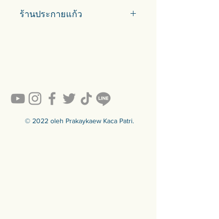
Car delivery and pickup at store is
ร้านประกายแก้ว
available.
#prakaykaew คัดสรรกระจกหลาก
หลายแบบมาเพื่อคุณ…
💥ON SALE NOW💥สินค้าสวย ๆ
คุณภาพดีรอคุณอยู่เพียบ!!!
Ready to sell! กดสั่งเลย ==>
https://www.prakaykaewth.com/read
y-to-sell
สินค้ามีพร้อมจัดส่งทั่วประเทศ
🟦🟪🟦🟪🟦🟪🟦🟪🟦🟪🟦🟪🟦🟪
© 2022 oleh Prakaykaew Kaca Patri.
ร้านประกายแก้ว Prakaykaew
Stained Glass - The Art of Stained
Glass Since 1994 We are the best
traditional stained glass studio in
Thailand.
🟦🟪🟦🟪🟦🟪🟦🟪🟦🟪🟦🟪🟦🟪
For more info >>>
🛒 สั่งซื้อได้ทางทั้ง facebook ร้าน
ประกายแก้วและทางเว็บไซต์