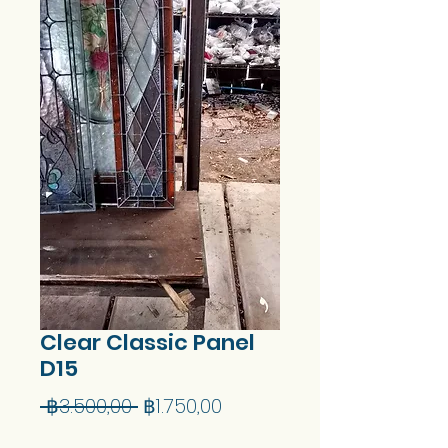
Clear Classic Panel
D15
Harga
Harga
 ฿3.500,00 
฿1.750,00
Reguler
Promosi