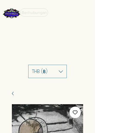
Berhubungan
THB (฿)