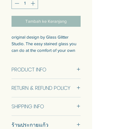
Tambah ke Keranjang
original design by Glass Glitter
Studio. The easy stained glass you
can do at the comfort of your own
home🏡 DIY stained glass set at
home has arrived.
PRODUCT INFO
[Portal to Places no.1] 🌅 Sunset
Panel size 142x240 mm
Beach size 142x240 mm
RETURN & REFUND POLICY
Items provided in the kit
Design of paper assembling
I want to swim!🏖️⛵️🏊 Now I really
No Return and Refund.
work pieces
want to go to the beach. Miss scuba
SHIPPING INFO
glass pieces that have been cut-
diving! With small panel, I want you
grinded
to put it in your room and think of a
Ship using ThaiPost. Self pickup is
Copper foil tape
fresh atmosphere. 😊
ร้านประกายแก้ว
available.
Lead