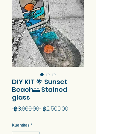
DIY KIT 🌟 Sunset
Beach🌅 Stained
glass
Harga
Harga
 ฿3.000,00 
฿2.500,00
Reguler
Promosi
Kuantitas
*