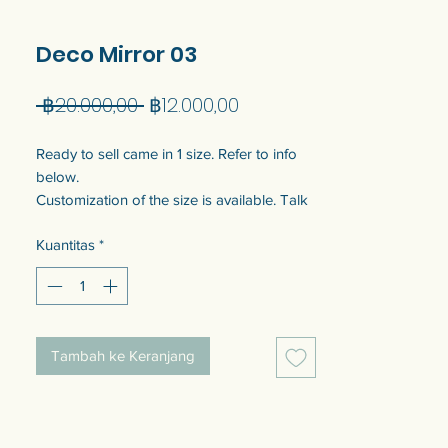
Deco Mirror 03
Harga
Harga
 ฿20.000,00 
฿12.000,00
Reguler
Promosi
Ready to sell came in 1 size. Refer to info
below.
Customization of the size is available. Talk
to us to get quotation.
Kuantitas
*
Come with wooden backing for safety and
keyhole for wall hanging at the back.
แบบพร้อมขายมี 1 ขนาด ดูข้อมูลขนาดด้าน
Tambah ke Keranjang
ล่าง
สามารถปรับแต่งขนาดได้ พูดคุยกับเราเพื่อ
รับใบเสนอราคา
มาพร้อมแผ่นรองไม้เพื่อความปลอดภัย และ