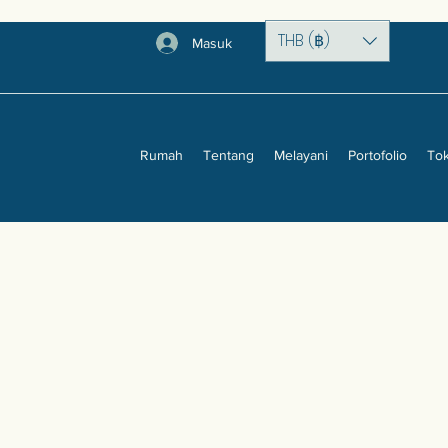
THB (฿)
Masuk
Rumah
Tentang
Melayani
Portofolio
To