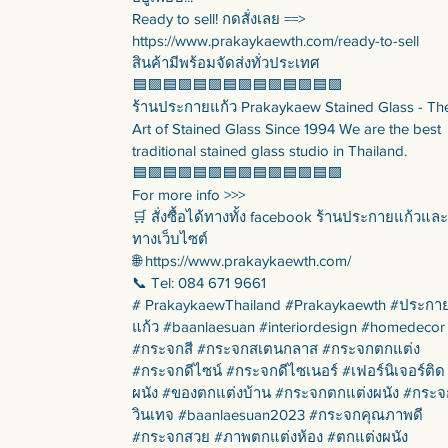
Ready to sell! กดสั่งเลย ==>
https://www.prakaykaewth.com/ready-to-sell
สินค้ามีพร้อมจัดส่งทั่วประเทศ
🟦🟪🟦🟪🟦🟪🟦🟪🟦🟪🟦🟪🟦🟪
ร้านประกายแก้ว Prakaykaew Stained Glass - Th
Art of Stained Glass Since 1994 We are the best
traditional stained glass studio in Thailand.
🟦🟪🟦🟪🟦🟪🟦🟪🟦🟪🟦🟪🟦🟪
For more info >>>
🛒 สั่งซื้อได้ทางทั้ง facebook ร้านประกายแก้วและ
ทางเว็บไซต์
🌐 https://www.prakaykaewth.com/
📞 Tel: 084 671 9661
# PrakaykaewThailand #Prakaykaewth #ประกา
แก้ว #baanlaesuan #interiordesign #homedecor
#กระจกสี #กระจกสเตนกลาส #กระจกตกแต่ง
#กระจกดีไซน์ #กระจกดีไซเนอร์ #เฟอร์นิเจอร์ติด
ผนัง #ของตกแต่งบ้าน #กระจกตกแต่งผนัง #กระจ
วินเทจ #baanlaesuan2023 #กระจกคุณภาพดี
#กระจกสวย #ภาพตกแต่งห้อง #ตกแต่งผนัง