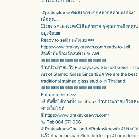
#prakaykaew คัดสรรกระจกหลากหลายแบบมา
เพื่อคุณ…
💥ON SALE NOW💥สินค้าสวย ๆ คุณภาพดีรอคุณ
อยู่เพียบ!!!
Ready to sell! กดสั่งเลย ==>
https://www.prakaykaewth.com/ready-to-sell
สินค้ามีพร้อมจัดส่งทั่วประเทศ
🟦🟪🟦🟪🟦🟪🟦🟪🟦🟪🟦🟪🟦🟪
ร้านประกายแก้ว Prakaykaew Stained Glass - Th
Art of Stained Glass Since 1994 We are the best
traditional stained glass studio in Thailand.
🟦🟪🟦🟪🟦🟪🟦🟪🟦🟪🟦🟪🟦🟪
For more info >>>
🛒 สั่งซื้อได้ทางทั้ง facebook ร้านประกายแก้วและ
ทางเว็บไซต์
🌐 https://www.prakaykaewth.com/
📞 Tel: 084 671 9661
# PrakaykaewThailand #Prakaykaewth #ประกา
แก้ว #baanlaesuan #interiordesign #homedecor