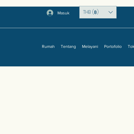
THB (฿)
Masuk
Rumah
Tentang
Melayani
Portofolio
To