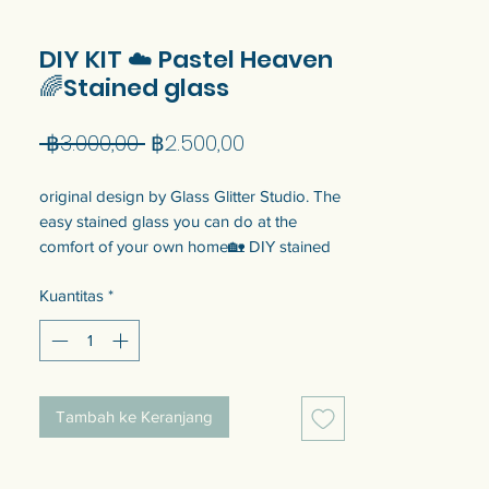
DIY KIT ☁️ Pastel Heaven
🌈Stained glass
Harga
Harga
 ฿3.000,00 
฿2.500,00
Reguler
Promosi
original design by Glass Glitter Studio. The
easy stained glass you can do at the
comfort of your own home🏡 DIY stained
glass set at home has arrived.
Kuantitas
*
[Portal to Places no.4] ☁️ Pastel Heaven 🌈
size 142x240 mm
Use it as a decoration panel that sits
Tambah ke Keranjang
against a window or wall, can be used as a
decoration in the room, a photo prop, or a
display item as you like.