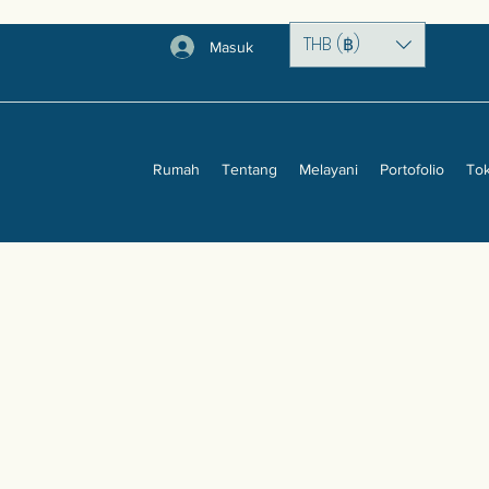
THB (฿)
Masuk
Rumah
Tentang
Melayani
Portofolio
To