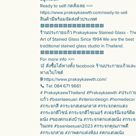
Ready to sell! กดสั่งเลย ==>
https://www.prakaykaewth.com/ready-to-sell
สินค้ามีพร้อมจัดส่งทั่วประเทศ
🟦🟪🟦🟪🟦🟪🟦🟪🟦🟪🟦🟪🟦🟪
ร้านประกายแก้ว Prakaykaew Stained Glass - Th
Art of Stained Glass Since 1994 We are the best
traditional stained glass studio in Thailand.
🟦🟪🟦🟪🟦🟪🟦🟪🟦🟪🟦🟪🟦🟪
For more info >>>
🛒 สั่งซื้อได้ทางทั้ง facebook ร้านประกายแก้วและ
ทางเว็บไซต์
🌐 https://www.prakaykaewth.com/
📞 Tel: 084 671 9661
# PrakaykaewThailand #Prakaykaewth #ประกา
แก้ว #baanlaesuan #interiordesign #homedecor
#กระจกสี #กระจกสเตนกลาส #กระจกตกแต่ง
#กระจกดีไซน์ #กระจกดีไซเนอร์ #เฟอร์นิเจอร์ติด
ผนัง #ของตกแต่งบ้าน #กระจกตกแต่งผนัง #กระจ
วินเทจ #baanlaesuan2023 #กระจกคุณภาพดี
#กระจกสวย #ภาพตกแต่งห้อง #ตกแต่งผนัง