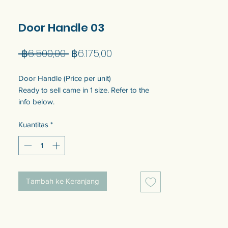
Door Handle 03
Harga
Harga
 ฿6.500,00 
฿6.175,00
Reguler
Promosi
Door Handle (Price per unit)
Ready to sell came in 1 size. Refer to the
info below.
Customization of the size is available. Talk
Kuantitas
*
to us to get quotation.
Tambah ke Keranjang