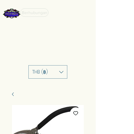
Berhubungan
THB (฿)