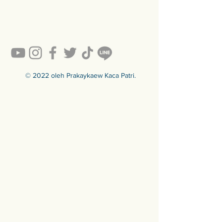
ตะกั่วผสมพิเศษสําหรับงานบัดกรี
💥ON SALE NOW💥สินค้าสวย ๆ
กระจกสี
คุณภาพดีรอคุณอยู่เพียบ!!!
1 ม้วน 1 กก. 1600 บาท
Ready to sell! กดสั่งเลย ==>
1/2 กก. 1035 บาท
https://www.prakaykaewth.com/read
1/4 กก. 635 บาท
y-to-sell
1/8 กก. 230 บาท
สินค้ามีพร้อมจัดส่งทั่วประเทศ
🟦🟪🟦🟪🟦🟪🟦🟪🟦🟪🟦🟪🟦🟪
ผู้เชี่ยวชาญที่ทํางานต่อเนื่องควรซื้อ 1
© 2022 oleh Prakaykaew Kaca Patri.
ร้านประกายแก้ว Prakaykaew
ม้วน
Stained Glass - The Art of Stained
ชิ้นเล็กสําหรับงานอดิเรก 1/8 กก.
Glass Since 1994 We are the best
traditional stained glass studio in
Thailand.
🟦🟪🟦🟪🟦🟪🟦🟪🟦🟪🟦🟪🟦🟪
For more info >>>
🛒 สั่งซื้อได้ทางทั้ง facebook ร้าน
ประกายแก้วและทางเว็บไซต์
🌐 https://www.prakaykaewth.com/
📞 Tel: 084 671 9661
# PrakaykaewThailand
#Prakaykaewth #ประกายแก้ว