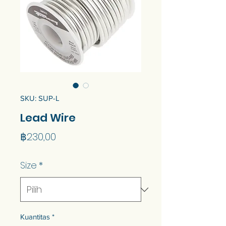
SKU: SUP-L
Lead Wire
Harga
฿230,00
Size
*
Kuantitas
*