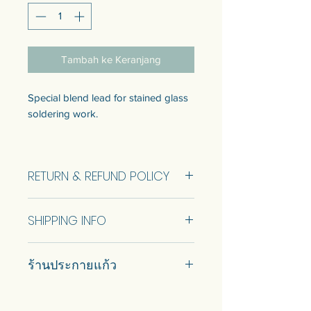
Tambah ke Keranjang
Special blend lead for stained glass
soldering work.
1 roll 1 kg. 1600 baht.
1/2 kg. 1035 baht.
RETURN & REFUND POLICY
1/4 kg. 635 baht.
1/8 kg. 230 baht.
No Return and Refund.
SHIPPING INFO
Professionals who work
continuously are advised to buy 1
Ship using ThaiPost. Self pickup is
roll.
ร้านประกายแก้ว
available.
Small piece for hobbyists 1/8 kg
should be enough in most cases.
#prakaykaew คัดสรรกระจกหลาก
หลายแบบมาเพื่อคุณ…