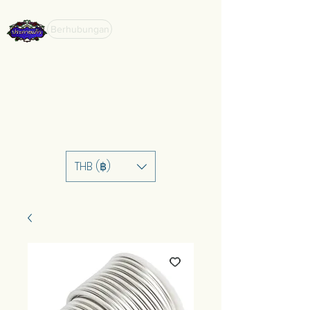
Berhubungan
THB (฿)