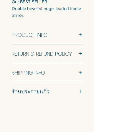
Our BEST SELLER.
Double beveled edge, leaded frame
mirror.
Ready to sell came in 2 size. Refer to
info below.
PRODUCT INFO
Customization of the size is available.
Talk to us to get quotation.
Fullbody size 60x180 cm (Made to
RETURN & REFUND POLICY
order)
Come with wooden backing for
Semi Fullbody size 60x150 cm
safety and keyhole for wall hanging
No Return and Refund.
(Made to order)
at the back.
SHIPPING INFO
Stand+1000 baht.
สินค้าสั่งทำพิเศษ มาพร้อมแผ่นรองไม้
Car delivery and pickup at store is
เพื่อความปลอดภัย และที่แขวนกุญแจ
สินค้าขายดีของทางร้าน
ร้านประกายแก้ว
available.
สำหรับแขวนผนังด้านหลัง
กระจกขอบเจียรคู่ กรอบตะกั่ว
สามารถปรับแต่งขนาดได้ พูดคุยกับ
#prakaykaew คัดสรรกระจกหลาก
เราเพื่อรับใบเสนอราคา
หลายแบบมาเพื่อคุณ…
มาพร้อมแผ่นรองไม้เพื่อความ
💥ON SALE NOW💥สินค้าสวย ๆ
คุณภาพดีรอคุณอยู่เพียบ!!!
ปลอดภัย และรูกุญแจสําหรับแขวน
Ready to sell! กดสั่งเลย ==>
ผนังด้านหลัง ที่ตั้ง + 1000 บาท