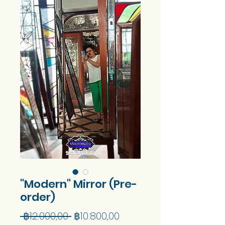
"Modern" Mirror (Pre-
order)
Harga
Harga
 ฿12.000,00 
฿10.800,00