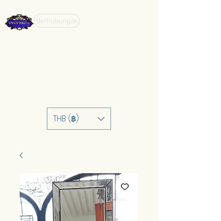
Berhubungan
THB (฿)