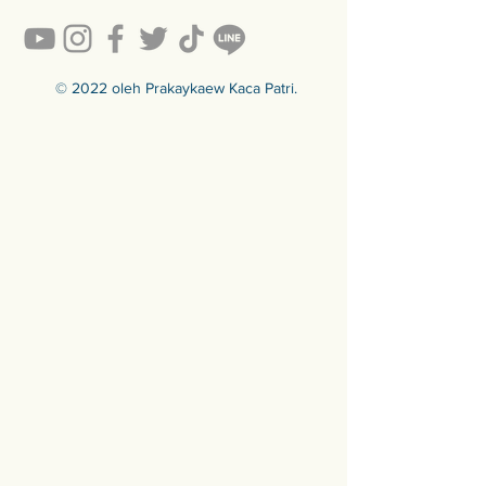
https://www.prakaykaewth.com/read
y-to-sell
สินค้ามีพร้อมจัดส่งทั่วประเทศ
🟦🟪🟦🟪🟦🟪🟦🟪🟦🟪🟦🟪🟦🟪
© 2022 oleh Prakaykaew Kaca Patri.
ร้านประกายแก้ว Prakaykaew
Stained Glass - The Art of Stained
Glass Since 1994 We are the best
traditional stained glass studio in
Thailand.
🟦🟪🟦🟪🟦🟪🟦🟪🟦🟪🟦🟪🟦🟪
For more info >>>
🛒 สั่งซื้อได้ทางทั้ง facebook ร้าน
ประกายแก้วและทางเว็บไซต์
🌐 https://www.prakaykaewth.com/
📞 Tel: 084 671 9661
# PrakaykaewThailand
#Prakaykaewth #ประกายแก้ว
#baanlaesuan #interiordesign
#homedecor #กระจกสี #กระจกสเต
นกลาส #กระจกตกแต่ง #กระจก