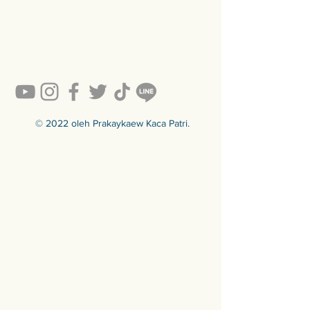
#prakaykaew คัดสรรกระจกหลาก
หลายแบบมาเพื่อคุณ…
💥ON SALE NOW💥สินค้าสวย ๆ
คุณภาพดีรอคุณอยู่เพียบ!!!
Ready to sell! กดสั่งเลย ==>
https://www.prakaykaewth.com/read
y-to-sell
สินค้ามีพร้อมจัดส่งทั่วประเทศ
🟦🟪🟦🟪🟦🟪🟦🟪🟦🟪🟦🟪🟦🟪
© 2022 oleh Prakaykaew Kaca Patri.
ร้านประกายแก้ว Prakaykaew
Stained Glass - The Art of Stained
Glass Since 1994 We are the best
traditional stained glass studio in
Thailand.
🟦🟪🟦🟪🟦🟪🟦🟪🟦🟪🟦🟪🟦🟪
For more info >>>
🛒 สั่งซื้อได้ทางทั้ง facebook ร้าน
ประกายแก้วและทางเว็บไซต์
🌐 https://www.prakaykaewth.com/
📞 Tel: 084 671 9661
# PrakaykaewThailand