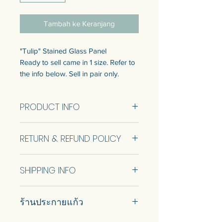
Tambah ke Keranjang
"Tulip" Stained Glass Panel
Ready to sell came in 1 size. Refer to
the info below. Sell in pair only.
Customization of the size is available.
Talk to us to get quotation.
PRODUCT INFO
แผงกระจกสี "ทิวลิป"
Size ...Cm.
แบบพร้อมขายมี 1 ขนาด ดูข้อมูลด้าน
RETURN & REFUND POLICY
ล่าง ขายเป็นคู่เท่านั้น
บานละ 12000 บาท
No Return and Refund.
สามารถปรับแต่งขนาดได้ พูดคุยกับ
SHIPPING INFO
เราเพื่อรับใบเสนอราคา
Car delivery and pickup at store is
ร้านประกายแก้ว
available.