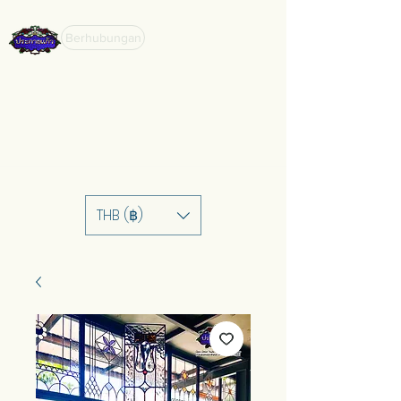
Berhubungan
THB (฿)