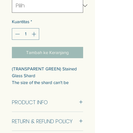
Kuantitas
*
Tambah ke Keranjang
(TRANSPARENT GREEN) Stained
Glass Shard
The size of the shard can't be
chosen. It varies between 5-15 cm
PRODUCT INFO
The price is 500 g
Minimum order quantity (MOQ) 500
Price per 500 G
g
RETURN & REFUND POLICY