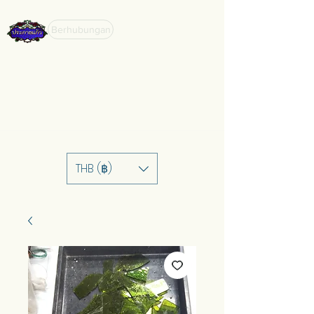
Berhubungan
THB (฿)