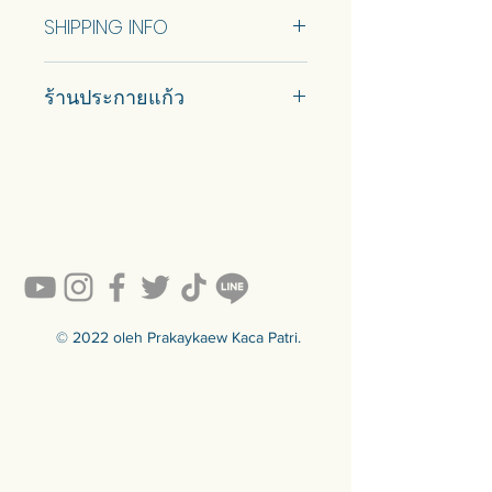
No Return and Refund.
SHIPPING INFO
Ship using ThaiPost. Self pickup is
ร้านประกายแก้ว
available.
#prakaykaew คัดสรรกระจกหลาก
หลายแบบมาเพื่อคุณ…
💥ON SALE NOW💥สินค้าสวย ๆ
คุณภาพดีรอคุณอยู่เพียบ!!!
Ready to sell! กดสั่งเลย ==>
https://www.prakaykaewth.com/read
y-to-sell
สินค้ามีพร้อมจัดส่งทั่วประเทศ
🟦🟪🟦🟪🟦🟪🟦🟪🟦🟪🟦🟪🟦🟪
© 2022 oleh Prakaykaew Kaca Patri.
ร้านประกายแก้ว Prakaykaew
Stained Glass - The Art of Stained
Glass Since 1994 We are the best
traditional stained glass studio in
Thailand.
🟦🟪🟦🟪🟦🟪🟦🟪🟦🟪🟦🟪🟦🟪