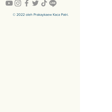
y-to-sell
สินค้ามีพร้อมจัดส่งทั่วประเทศ
🟦🟪🟦🟪🟦🟪🟦🟪🟦🟪🟦🟪🟦🟪
© 2022 oleh Prakaykaew Kaca Patri.
ร้านประกายแก้ว Prakaykaew
Stained Glass - The Art of Stained
Glass Since 1994 We are the best
traditional stained glass studio in
Thailand.
🟦🟪🟦🟪🟦🟪🟦🟪🟦🟪🟦🟪🟦🟪
For more info >>>
🛒 สั่งซื้อได้ทางทั้ง facebook ร้าน
ประกายแก้วและทางเว็บไซต์
🌐 https://www.prakaykaewth.com/
📞 Tel: 084 671 9661
# PrakaykaewThailand
#Prakaykaewth #ประกายแก้ว
#baanlaesuan #interiordesign
#homedecor #กระจกสี #กระจกสเต
นกลาส #กระจกตกแต่ง #กระจก
ดีไซน์ #กระจกดีไซเนอร์