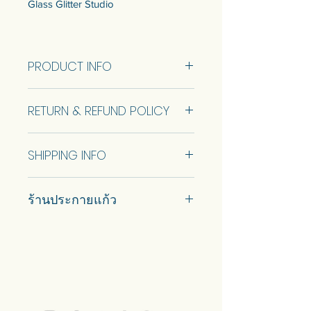
Glass Glitter Studio
Jual dalam botol kecil 230 ml
seharga 0 baht
PRODUCT INFO
dan ukuran Kecil 15 ml seharga 90
baht
Special blend Liquid flux from Glass
RETURN & REFUND POLICY
Glitter Studio
No Return and Refund.
Sell in a small bottle 230 ml for 0
SHIPPING INFO
baht
and Small size 15 ml for 90 baht
Ship using ThaiPost. Self pickup is
ร้านประกายแก้ว
available.
#prakaykaew คัดสรรกระจกหลาก
หลายแบบมาเพื่อคุณ…
💥ON SALE NOW💥สินค้าสวย ๆ
คุณภาพดีรอคุณอยู่เพียบ!!!
Ready to sell! กดสั่งเลย ==>
https://www.prakaykaewth.com/read