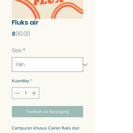
Fluks air
Harga
฿90,00
Size
*
Kuantitas
*
Tambah ke Keranjang
Campuran khusus Cairan fluks dari