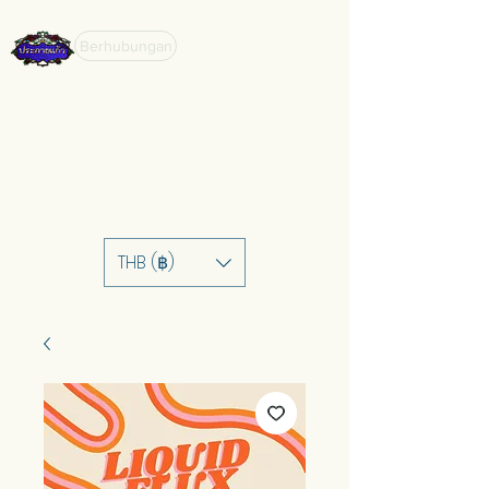
Berhubungan
THB (฿)