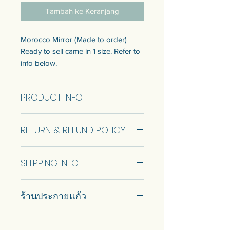
Tambah ke Keranjang
Morocco Mirror (Made to order)
Ready to sell came in 1 size. Refer to
info below.
Customization of the size is available.
Talk to us to get quotation.
PRODUCT INFO
Come with wooden backing for
Size 55.5x88.5 cm (RTS)
safety and keyhole for wall hanging
RETURN & REFUND POLICY
Come with wooden backing for
at the back.
safety and keyhole hanger for wall
No Return and Refund.
hanging at the back. Stand+1000
กระจก Morocco (สั่งทำ ไม่มีพร้อมส่ง)
SHIPPING INFO
baht.
แบบพร้อมขายมี 1 ขนาด ดูข้อมูล
ขนาดด้านล่าง
Car delivery and pickup at store is
สามารถปรับแต่งขนาดได้ พูดคุยกับ
ร้านประกายแก้ว
available.
เราเพื่อรับใบเสนอราคา
มาพร้อมแผ่นรองไม้เพื่อความ
#prakaykaew คัดสรรกระจกหลาก
ปลอดภัย และรูกุญแจสําหรับแขวน
หลายแบบมาเพื่อคุณ…