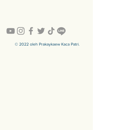
ผนังด้านหลัง
💥ON SALE NOW💥สินค้าสวย ๆ
คุณภาพดีรอคุณอยู่เพียบ!!!
Ready to sell! กดสั่งเลย ==>
https://www.prakaykaewth.com/read
y-to-sell
สินค้ามีพร้อมจัดส่งทั่วประเทศ
🟦🟪🟦🟪🟦🟪🟦🟪🟦🟪🟦🟪🟦🟪
© 2022 oleh Prakaykaew Kaca Patri.
ร้านประกายแก้ว Prakaykaew
Stained Glass - The Art of Stained
Glass Since 1994 We are the best
traditional stained glass studio in
Thailand.
🟦🟪🟦🟪🟦🟪🟦🟪🟦🟪🟦🟪🟦🟪
For more info >>>
🛒 สั่งซื้อได้ทางทั้ง facebook ร้าน
ประกายแก้วและทางเว็บไซต์
🌐 https://www.prakaykaewth.com/
📞 Tel: 084 671 9661
# PrakaykaewThailand
#Prakaykaewth #ประกายแก้ว