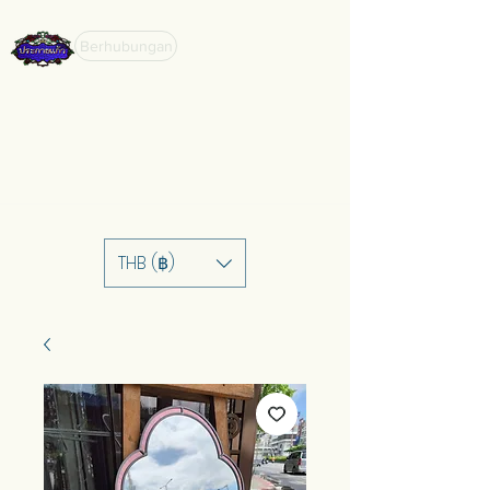
Berhubungan
THB (฿)