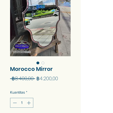
Morocco Mirror
Harga
Harga
 ฿8.400,00 
฿4.200,00
Reguler
Promosi
Kuantitas
*