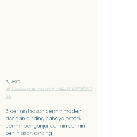
rujukan: 
https://www.pinterest.com/pin/4445194257359637
04/
6. cermin hiasan cermin moden 
dengan dinding cahaya estetik 
cermin penganjur cermin cermin 
seni hiasan dinding