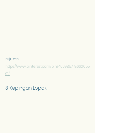
rujukan: 
https://www.pinterest.com/pin/4609857118660055
91/.
3. Kepingan Lopak