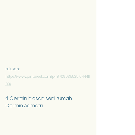
rujukan: 
https://www.pinterest.com/pin/7090355351044411
09/
4. Cermin hiasan seni rumah 
Cermin Asimetri