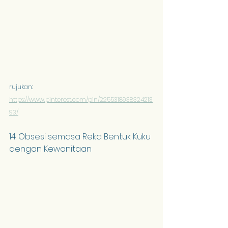
rujukan:
https://www.pinterest.com/pin/2255318938324213
93/
14. Obsesi semasa Reka Bentuk Kuku 
dengan Kewanitaan