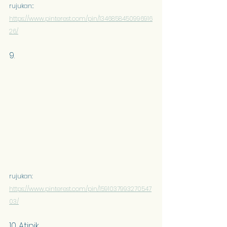
rujukan:: 
https://www.pinterest.com/pin/1346858450996916
26/
9. 
rujukan: 
https://www.pinterest.com/pin/1591037993270547
03/
10. Atipik