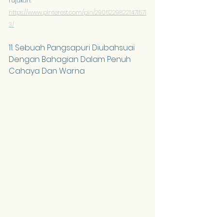
rujukan: 
https://www.pinterest.com/pin/29062298221471571
3/
11. Sebuah Pangsapuri Diubahsuai 
Dengan Bahagian Dalam Penuh 
Cahaya Dan Warna