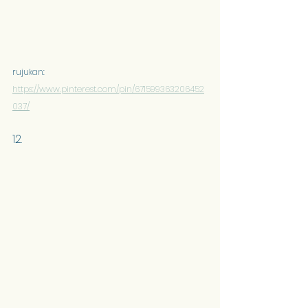
rujukan: 
https://www.pinterest.com/pin/671599363206452
037/
12. 