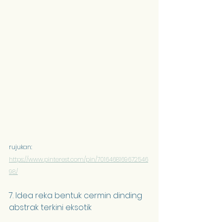
rujukan: 
https://www.pinterest.com/pin/7016468169672546
98/
7. Idea reka bentuk cermin dinding 
abstrak terkini eksotik