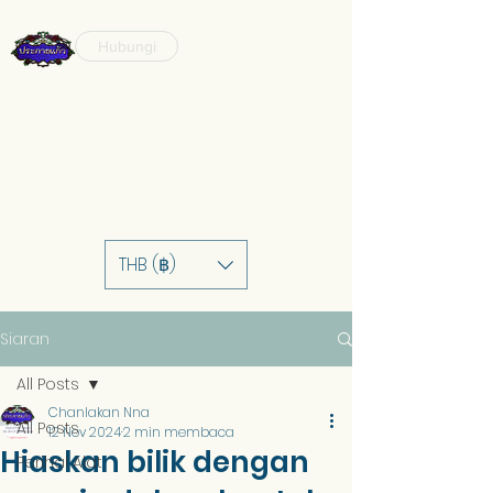
Hubungi
THB (฿)
Siaran
All Posts
Chanlakan Nna
All Posts
12 Nov 2024
2 min membaca
Hiaskan bilik dengan
Perihal Alat