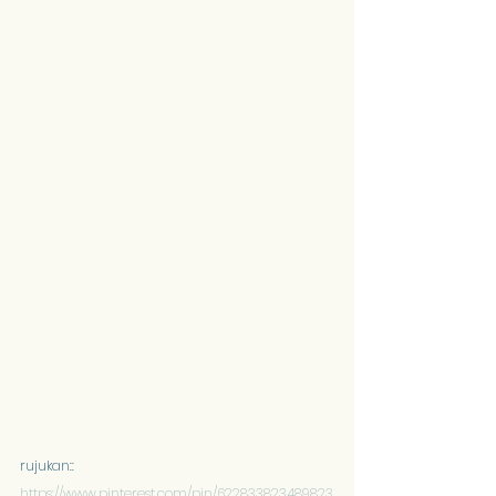
rujukan:: 
https://www.pinterest.com/pin/622833823489823