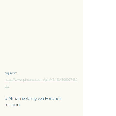
rujukan: 
https://www.pinterest.com/pin/464434398977489
33/
5. Almari solek gaya Perancis 
moden