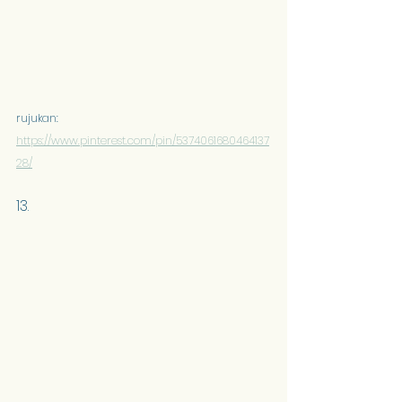
rujukan: 
https://www.pinterest.com/pin/5374061680464137
28/
13.