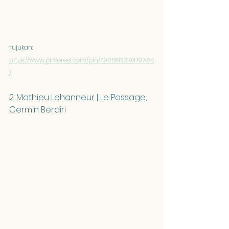
rujukan: 
https://www.pinterest.com/pin/490681321911797184
/
2. Mathieu Lehanneur | Le Passage, 
Cermin Berdiri