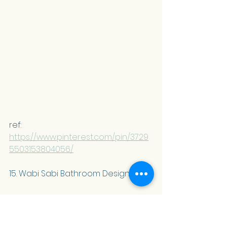
ref: 
https://www.pinterest.com/pin/3729
5503153804056/
15. Wabi Sabi Bathroom Design