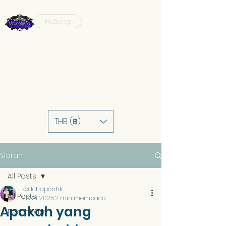
Hubungi
THB (฿)
Siaran
All Posts
kodchaponhk
All Posts
21 Okt 2025
2 min membaca
Apakah yang
Perihal Alat