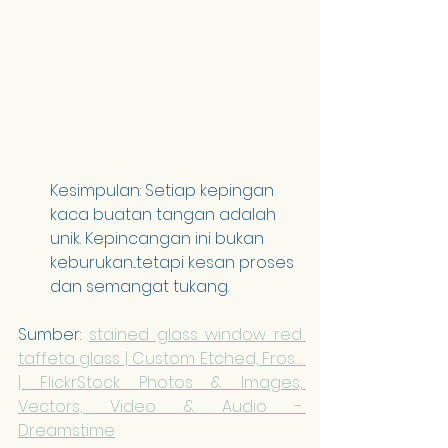
Kesimpulan: Setiap kepingan 
kaca buatan tangan adalah 
unik. Kepincangan ini bukan 
keburukan...tetapi kesan proses 
dan semangat tukang.
Sumber: 
stained glass window red 
taffeta glass | Custom Etched, Fros… 
| Flickr
Stock Photos & Images, 
Vectors, Video & Audio - 
Dreamstime