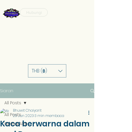
Hubungi
THB (฿)
Siaran
All Posts
Bhuwit Chaiyarit
All Posts
29 Jun 2023
3 min membaca
Kaca berwarna dalam
Perihal Alat