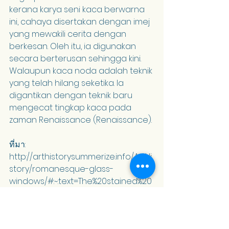
kerana karya seni kaca berwarna 
ini, cahaya disertakan dengan imej 
yang mewakili cerita dengan 
berkesan. Oleh itu, ia digunakan 
secara berterusan sehingga kini. 
Walaupun kaca noda adalah teknik 
yang telah hilang seketika. Ia 
digantikan dengan teknik baru 
mengecat tingkap kaca pada 
zaman Renaissance (Renaissance).
ที่มา: 
http://arthistorysummerize.info/ArtHi
story/romanesque-glass-
windows/#:~:text=The%20stained%20
glass%20technique%20in,windows%2
0of%20the%20ghotic%20period