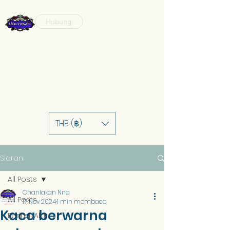
Hubungi
THB (฿)
Siaran
All Posts
Chanlakan Nna
All Posts
17 Nov 2024
1 min membaca
Kaca berwarna
Perihal Alat