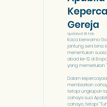
Keperca
Gereja
Updated:
18 Feb
Kaca berwarna Go
jantung seni bina.
menentukan suasana
abad ke-12 di Erop
yang memerlukan "
Dalam kepercayaan 
membiarkan cahaya 
tetapi ungkapan l
cahaya suci. Apabi
cahaya, tetapi "T