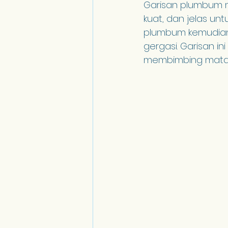
Garisan plumbum me
kuat, dan jelas un
plumbum kemudiann
gergasi. Garisan 
membimbing mata 