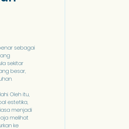
enar sebagai 
yang 
a sekitar 
ang besar, 
uhan.
. Oleh itu, 
l estetika, 
asa menjadi 
aja melihat 
rkan ke 