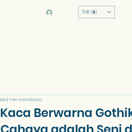
THB (฿)
Log Masuk
Rumah
Tentang
Perkhidmatan
Portfolio
Ke
Feb
3 min membaca
 Kaca Berwarna Gothik
 Cahaya adalah Seni 