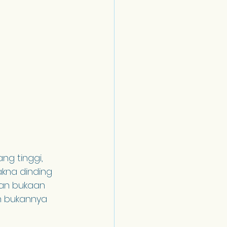
ng tinggi, 
kna dinding 
an bukaan 
n bukannya 