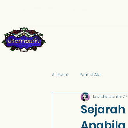
pkkglass@gmail.com
084-671-9661
All Posts
Perihal Alat
kodchaponhk
17 
Sejarah
Apabila