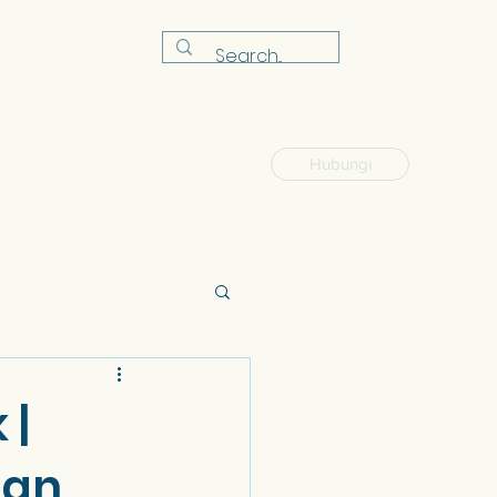
Hubungi
dai
Kelas
Soalan Lazim
More
 |
dan