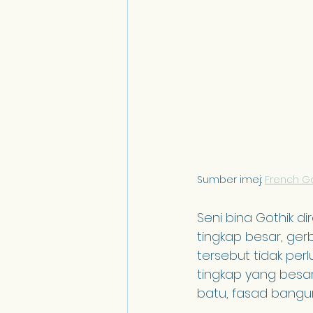
Sumber imej: 
French Go
Seni bina Gothik di
tingkap besar, ge
tersebut tidak pe
tingkap yang besa
batu, fasad bangu