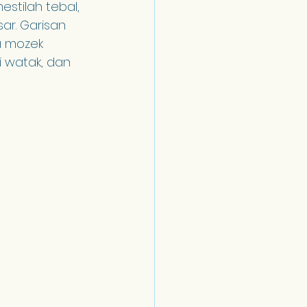
stilah tebal, 
ar. Garisan 
a mozek 
 watak, dan 