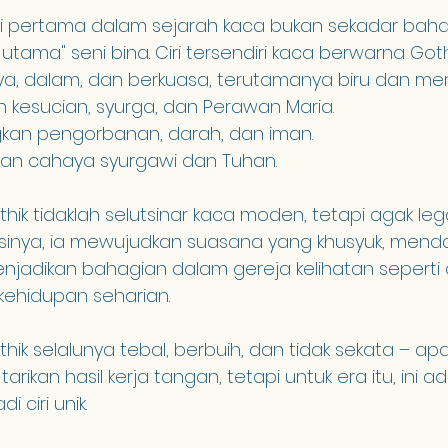
li pertama dalam sejarah kaca bukan sekadar baha
tama" seni bina. Ciri tersendiri kaca berwarna Gothi
a, dalam, dan berkuasa, terutamanya biru dan mer
 kesucian, syurga, dan Perawan Maria.
an pengorbanan, darah, dan iman.
n cahaya syurgawi dan Tuhan.
ik tidaklah selutsinar kaca moden, tetapi agak lega
nya, ia mewujudkan suasana yang khusyuk, menda
adikan bahagian dalam gereja kelihatan seperti du
kehidupan seharian.
k selalunya tebal, berbuih, dan tidak sekata – apa y
tarikan hasil kerja tangan, tetapi untuk era itu, ini 
i ciri unik.