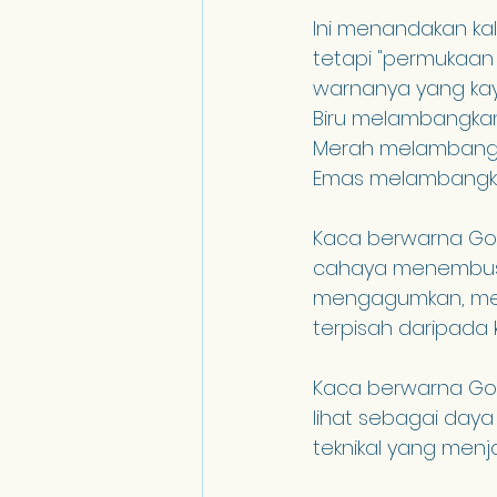
Ini menandakan ka
tetapi "permukaan u
warnanya yang kay
Biru melambangkan
Merah melambangk
Emas melambangka
Kaca berwarna Goth
cahaya menembusi
mengagumkan, menj
terpisah daripada 
Kaca berwarna Gothi
lihat sebagai daya 
teknikal yang menjad