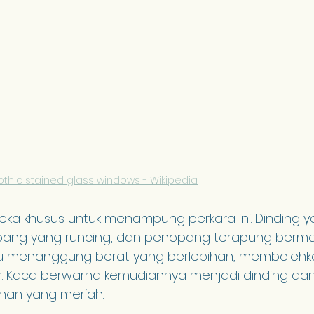
thic stained glass windows - Wikipedia
reka khusus untuk menampung perkara ini. Dinding ya
rbang yang runcing, dan penopang terapung berma
rlu menanggung berat yang berlebihan, membolehk
r. Kaca berwarna kemudiannya menjadi dinding da
nan yang meriah.