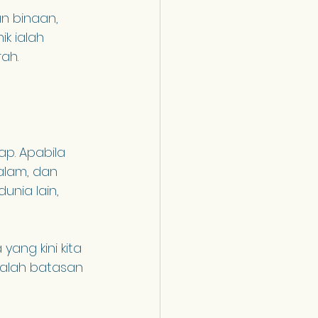
n binaan, 
k ialah 
ah.
p. Apabila 
lam, dan 
nia lain, 
ang kini kita 
adalah batasan 