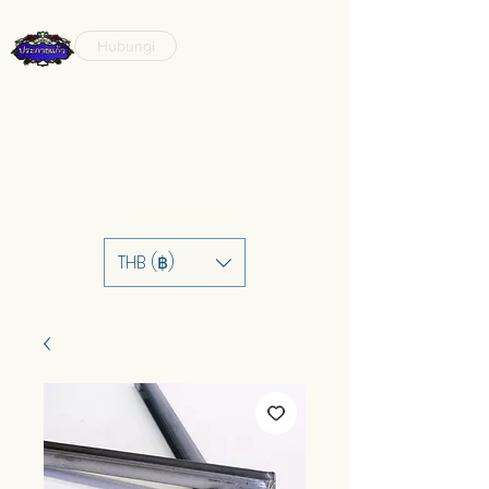
Hubungi
THB (฿)