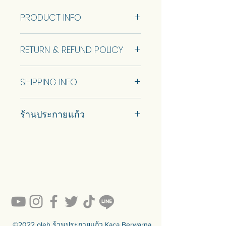
PRODUCT INFO
รางตะกั่วเบอร์ 3 เส้นละ 50 ซม. เซ็
RETURN & REFUND POLICY
ตละ 6 เส้น
No Return and Refund.
SHIPPING INFO
Ship using ThaiPost. Self pickup is
ร้านประกายแก้ว
available.
#prakaykaew คัดสรรกระจกหลาก
หลายแบบมาเพื่อคุณ…
💥ON SALE NOW💥สินค้าสวย ๆ
คุณภาพดีรอคุณอยู่เพียบ!!!
Ready to sell! กดสั่งเลย ==>
https://www.prakaykaewth.com/read
y-to-sell
สินค้ามีพร้อมจัดส่งทั่วประเทศ
🟦🟪🟦🟪🟦🟪🟦🟪🟦🟪🟦🟪🟦🟪
©2022 oleh ร้านประกายแก้ว Kaca Berwarna