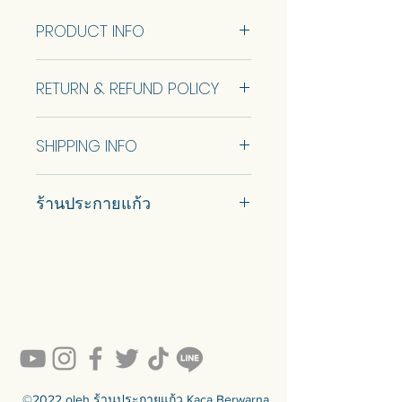
PRODUCT INFO
เบอร์ 21เส้นละ 50 ซม. เซ็ตละ 6 เส้น
RETURN & REFUND POLICY
No Return and Refund.
SHIPPING INFO
Ship using ThaiPost. Self pickup is
ร้านประกายแก้ว
available.
#prakaykaew คัดสรรกระจกหลาก
หลายแบบมาเพื่อคุณ…
💥ON SALE NOW💥สินค้าสวย ๆ
คุณภาพดีรอคุณอยู่เพียบ!!!
Ready to sell! กดสั่งเลย ==>
https://www.prakaykaewth.com/read
y-to-sell
สินค้ามีพร้อมจัดส่งทั่วประเทศ
🟦🟪🟦🟪🟦🟪🟦🟪🟦🟪🟦🟪🟦🟪
©2022 oleh ร้านประกายแก้ว Kaca Berwarna