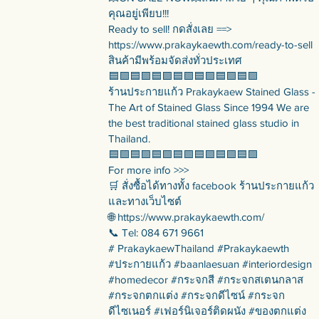
คุณอยู่เพียบ!!!
Ready to sell! กดสั่งเลย ==>
https://www.prakaykaewth.com/ready-to-sell
สินค้ามีพร้อมจัดส่งทั่วประเทศ
🟦🟪🟦🟪🟦🟪🟦🟪🟦🟪🟦🟪🟦🟪
ร้านประกายแก้ว Prakaykaew Stained Glass -
The Art of Stained Glass Since 1994 We are
the best traditional stained glass studio in
Thailand.
🟦🟪🟦🟪🟦🟪🟦🟪🟦🟪🟦🟪🟦🟪
For more info >>>
🛒 สั่งซื้อได้ทางทั้ง facebook ร้านประกายแก้ว
และทางเว็บไซต์
🌐 https://www.prakaykaewth.com/
📞 Tel: 084 671 9661
# PrakaykaewThailand #Prakaykaewth
#ประกายแก้ว #baanlaesuan #interiordesign
#homedecor #กระจกสี #กระจกสเตนกลาส
#กระจกตกแต่ง #กระจกดีไซน์ #กระจก
ดีไซเนอร์ #เฟอร์นิเจอร์ติดผนัง #ของตกแต่ง