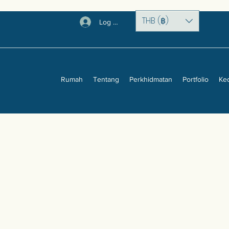
THB (฿)
Log Masuk
Rumah
Tentang
Perkhidmatan
Portfolio
Ke