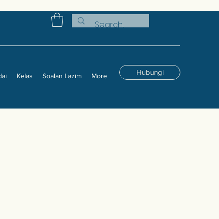
Hubungi
dai
Kelas
Soalan Lazim
More