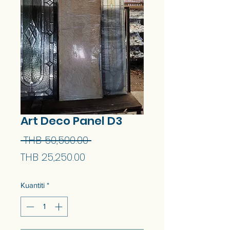
Art Deco Panel D3
Harga
 THB 50,500.00 
Harga
Biasa
THB 25,250.00
Jualan
Kuantiti
*