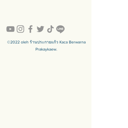
💥ON SALE NOW💥สินค้าสวย ๆ
คุณภาพดีรอคุณอยู่เพียบ!!!
Ready to sell! กดสั่งเลย ==>
https://www.prakaykaewth.com/read
y-to-sell
สินค้ามีพร้อมจัดส่งทั่วประเทศ
🟦🟪🟦🟪🟦🟪🟦🟪🟦🟪🟦🟪🟦🟪
©2022 oleh ร้านประกายแก้ว Kaca Berwarna
ร้านประกายแก้ว Prakaykaew
Prakaykaew.
Stained Glass - The Art of Stained
Glass Since 1994 We are the best
traditional stained glass studio in
Thailand.
🟦🟪🟦🟪🟦🟪🟦🟪🟦🟪🟦🟪🟦🟪
For more info >>>
🛒 สั่งซื้อได้ทางทั้ง facebook ร้าน
ประกายแก้วและทางเว็บไซต์
🌐 https://www.prakaykaewth.com/
📞 Tel: 084 671 9661
# PrakaykaewThailand
#Prakaykaewth #ประกายแก้ว