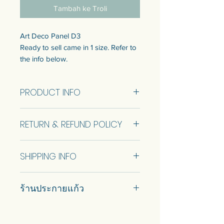
Tambah ke Troli
Art Deco Panel D3
Ready to sell came in 1 size. Refer to
the info below.
Customization of the size is available.
Talk to us to get quotation.
PRODUCT INFO
แผงกระจก Art Deco D3
Art Deco Panel D3 Size
แบบพร้อมขายมี 1 ขนาด ดูข้อมูลด้าน
RETURN & REFUND POLICY
58.8x196.7cm (RTS)
ล่าง
Yellow-Brown-Creme
สามารถปรับแต่งขนาดได้ พูดคุยกับ
No Return and Refund.
เราเพื่อรับใบเสนอราคา
SHIPPING INFO
Car delivery and pickup at store is
ร้านประกายแก้ว
available.
#prakaykaew คัดสรรกระจกหลาก
หลายแบบมาเพื่อคุณ…