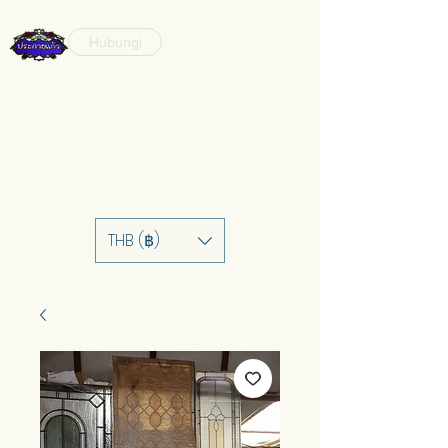
Hubungi
THB (฿)