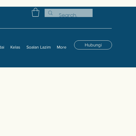
Hubungi
dai
Kelas
Soalan Lazim
More