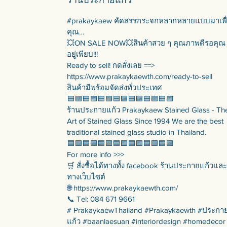
#prakaykaew คัดสรรกระจกหลากหลายแบบมาเพื
คุณ…
💥ON SALE NOW💥สินค้าสวย ๆ คุณภาพดีรอคุณ
อยู่เพียบ!!!
Ready to sell! กดสั่งเลย ==>
https://www.prakaykaewth.com/ready-to-sell
สินค้ามีพร้อมจัดส่งทั่วประเทศ
🟦🟪🟦🟪🟦🟪🟦🟪🟦🟪🟦🟪🟦🟪
ร้านประกายแก้ว Prakaykaew Stained Glass - Th
Art of Stained Glass Since 1994 We are the best
traditional stained glass studio in Thailand.
🟦🟪🟦🟪🟦🟪🟦🟪🟦🟪🟦🟪🟦🟪
For more info >>>
🛒 สั่งซื้อได้ทางทั้ง facebook ร้านประกายแก้วและ
ทางเว็บไซต์
🌐 https://www.prakaykaewth.com/
📞 Tel: 084 671 9661
# PrakaykaewThailand #Prakaykaewth #ประกา
แก้ว #baanlaesuan #interiordesign #homedecor