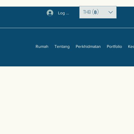
THB (฿)
Log Masuk
Rumah
Tentang
Perkhidmatan
Portfolio
Ke