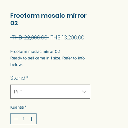
Freeform mosaic mirror
02
Harga
Harga
 THB 22,000.00 
THB 13,200.00
Biasa
Jualan
Freeform mosiac mirror 02
Ready to sell came in 1 size. Refer to info
below.
Customization of the size is available. Talk
Stand
*
to us to get quotation.
Pilih
Come with wooden backing for safety and
keyhole for wall hanging at the back.
Kuantiti
*
แบบพร้อมขายมี 1 ขนาด ดูข้อมูลด้านล่าง
สามารถปรับแต่งขนาดได้ พูดคุยกับเราเพื่อ
รับใบเสนอราคา