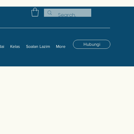
Hubungi
dai
Kelas
Soalan Lazim
More