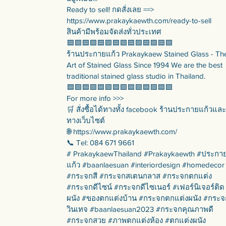
Ready to sell! กดสั่งเลย ==>
https://www.prakaykaewth.com/ready-to-sell
สินค้ามีพร้อมจัดส่งทั่วประเทศ
🟦🟪🟦🟪🟦🟪🟦🟪🟦🟪🟦🟪🟦🟪
ร้านประกายแก้ว Prakaykaew Stained Glass - Th
Art of Stained Glass Since 1994 We are the best
traditional stained glass studio in Thailand.
🟦🟪🟦🟪🟦🟪🟦🟪🟦🟪🟦🟪🟦🟪
For more info >>>
🛒 สั่งซื้อได้ทางทั้ง facebook ร้านประกายแก้วและ
ทางเว็บไซต์
🌐 https://www.prakaykaewth.com/
📞 Tel: 084 671 9661
# PrakaykaewThailand #Prakaykaewth #ประกา
แก้ว #baanlaesuan #interiordesign #homedecor
#กระจกสี #กระจกสเตนกลาส #กระจกตกแต่ง
#กระจกดีไซน์ #กระจกดีไซเนอร์ #เฟอร์นิเจอร์ติด
ผนัง #ของตกแต่งบ้าน #กระจกตกแต่งผนัง #กระจ
วินเทจ #baanlaesuan2023 #กระจกคุณภาพดี
#กระจกสวย #ภาพตกแต่งห้อง #ตกแต่งผนัง