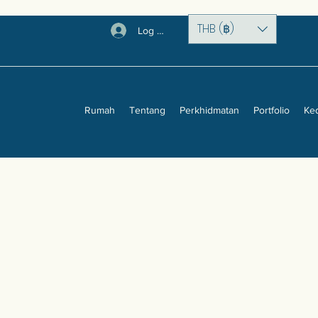
THB (฿)
Log Masuk
Rumah
Tentang
Perkhidmatan
Portfolio
Ke