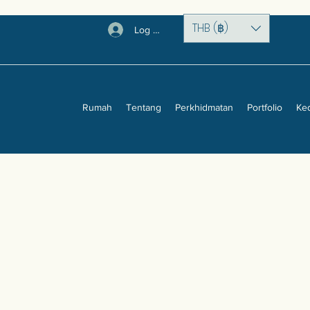
THB (฿)
Log Masuk
Rumah
Tentang
Perkhidmatan
Portfolio
Ke