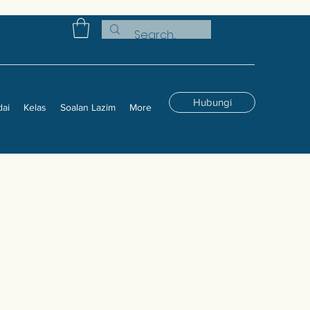
Hubungi
dai
Kelas
Soalan Lazim
More