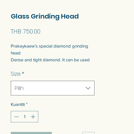
Glass Grinding Head
Harga
THB 750.00
Prakaykaew's special diamond grinding
head
Dense and tight diamond. It can be used
for a long time
Size
*
Use to grind glass edges. Use with
Pilih
Gryphon glass grinder.
หัวเจียรเพชรพิเศษของประกายแก้ว
Kuantiti
*
เพชรหนาแน่น สามารถใช้งานได้นาน
ใช้สําหรับบดขอบกระจก ใช้กับเครื่องบดแก้ว
Gryphon