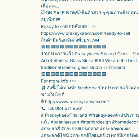
เพื่อคุณ…
💥ON SALE NOW💥สินค้าสวย ๆ คุณภาพดีรอคุณ
อยู่เพียบ!!!
Ready to sell! กดสั่งเลย ==>
https://www.prakaykaewth.com/ready-to-sell
สินค้ามีพร้อมจัดส่งทั่วประเทศ
🟦🟪🟦🟪🟦🟪🟦🟪🟦🟪🟦🟪🟦🟪
ร้านประกายแก้ว Prakaykaew Stained Glass - Th
Art of Stained Glass Since 1994 We are the best
traditional stained glass studio in Thailand.
🟦🟪🟦🟪🟦🟪🟦🟪🟦🟪🟦🟪🟦🟪
For more info >>>
🛒 สั่งซื้อได้ทางทั้ง facebook ร้านประกายแก้วและ
ทางเว็บไซต์
🌐 https://www.prakaykaewth.com/
📞 Tel: 084 671 9661
# PrakaykaewThailand #Prakaykaewth #ประกา
แก้ว #baanlaesuan #interiordesign #homedecor
#กระจกสี #กระจกสเตนกลาส #กระจกตกแต่ง
#กระจกดีไซน์ #กระจกดีไซเนอร์ #เฟอร์นิเจอร์ติด