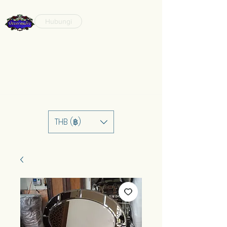
Hubungi
THB (฿)