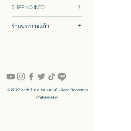
No Return and Refund.
hanging at the back. change
Come with wooden backing for
SHIPPING INFO
direction to VERTICAL+500
safety and keyhole for wall hanging
Stand+1000 baht.
at the back.
Car delivery and pickup at store is
ร้านประกายแก้ว
available.
สินค้าขายดีของเรา (ทำตามสั่ง)
ซับในกระจกสีโรสโกลด์ด้วยผ้าและ
#prakaykaew คัดสรรกระจกหลาก
ขอบกระจกหลายพันชิ้น
หลายแบบมาเพื่อคุณ…
กระจกกรอบตะกั่วเพื่อความสวยงาม
💥ON SALE NOW💥สินค้าสวย ๆ
คุณภาพดีรอคุณอยู่เพียบ!!!
สูงสุด
Ready to sell! กดสั่งเลย ==>
แบบพร้อมขายมี 1 ขนาด ดูข้อมูล
https://www.prakaykaewth.com/read
ขนาดด้านล่าง
y-to-sell
สามารถปรับแต่งขนาดได้ พูดคุยกับ
สินค้ามีพร้อมจัดส่งทั่วประเทศ
เราเพื่อรับใบเสนอราคา
🟦🟪🟦🟪🟦🟪🟦🟪🟦🟪🟦🟪🟦🟪
©2022 oleh ร้านประกายแก้ว Kaca Berwarna
มาพร้อมแผ่นรองไม้เพื่อความ
ร้านประกายแก้ว Prakaykaew
Prakaykaew.
ปลอดภัย และรูกุญแจสําหรับแขวน
Stained Glass - The Art of Stained
ผนังด้านหลัง
Glass Since 1994 We are the best
traditional stained glass studio in
Thailand.
🟦🟪🟦🟪🟦🟪🟦🟪🟦🟪🟦🟪🟦🟪