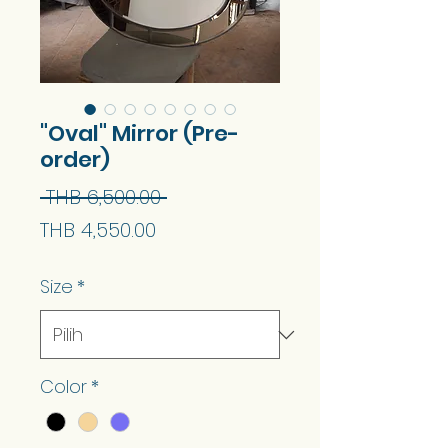
"Oval" Mirror (Pre-
order)
Harga
 THB 6,500.00 
Harga
Biasa
THB 4,550.00
Jualan
Size
*
Color
*