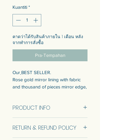
Kuantiti
*
คาดว่าได้รับสินค้าภายใน 1 เดือน หลัง
จากทำการสั่งซื้อ
Pra-Tempahan
Our ฺBEST SELLER.
Rose gold mirror lining with fabric
and thousand of pieces mirror edge,
leaded frame mirror for the utmost
aesthetic. (Made to order)
PRODUCT INFO
Ready to sell came in 1 size. Refer to
the info below.
Size 90x60 cm HORIZONTAL (RTS)
Customization of the size is available.
RETURN & REFUND POLICY
Come with wooden backing for
Talk to us to get quotation.
safety and keyhole hanger for wall