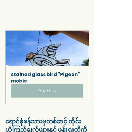
stained glass bird "Pigeon" 
mobie
Buy Now
ရောင်စုံဖန်သားမှတစ်ဆင့် ထိုင်း
ယုံကြည်ချက်များနှင့် ဖုန်းရှူးတို့ကို 