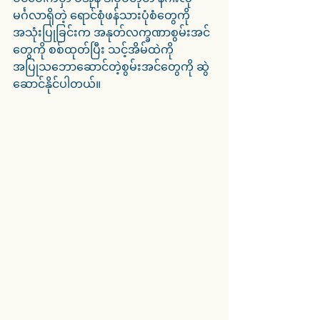
မင်္ဂလာရှိတဲ့ ရောင်စုံဖန်သားပုံစံတွေကို 
အသုံးပြုခြင်းက အနုတ်လက္ခဏာစွမ်းအင်
တွေကို စစ်ထုတ်ပြီး သင့်အိမ်ထဲကို 
အပြုသဘောဆောင်တဲ့စွမ်းအင်တွေကို ဆွဲ
ဆောင်နိုင်ပါတယ်။