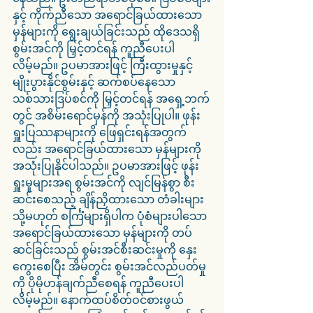
နှင့် ကိုက်ညီသော အရောင်ခြယ်ထားသော 
မှန်များကို ရွေးချယ်ခြင်းသည် ထိုဒေသရှိ 
စွမ်းအင်ကို မြှင့်တင်ရန် ကူညီပေးပါ
လိမ့်မည်။ ဥပမာအားဖြင့် ကြီးထွားမှုနှင့် 
မျိုးပွားနိုင်စွမ်းနှင့် ဆက်စပ်နေသော 
သစ်သားဒြပ်စင်ကို မြှင့်တင်ရန် အရှေ့ဘက်
တွင် အစိမ်းရောင်မှန်ကို အသုံးပြုပါ။ ဖုန်း
ရှူးပြဿနာများကို ဖြေရှင်းရန်အတွက်
လည်း အရောင်ခြယ်ထားသော မှန်များကို 
အသုံးပြုနိုင်ပါသည်။ ဥပမာအားဖြင့် ဖုန်း
ရှူးမူများအရ စွမ်းအင်ကို လျင်မြန်စွာ စီး
ဆင်းစေသည့် ချိန်ညှိထားသော တံခါးများ 
သို့မဟုတ် စင်္ကြံများရှိပါက ပုံစံများပါသော 
အရောင်ခြယ်ထားသော မှန်များကို တပ်
ဆင်ခြင်းသည် စွမ်းအင်စီးဆင်းမှုကို နှေး
ကွေးစေပြီး အိမ်တွင်း စွမ်းအင်လည်ပတ်မှု
ကို ပိုမိုဟန်ချက်ညီစေရန် ကူညီပေးပါ
လိမ့်မည်။ နောက်ထပ်စိတ်ဝင်စားဖွယ်