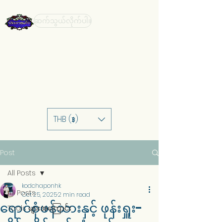
ဆက်သွယ်လိုက်ပါ။
THB (฿)
Post
All Posts
kodchaponhk
All Posts
Oct 25, 2025
2 min read
ရောင်စုံဖန်သားနှင့် ဖုန်းရှူး-
Tools များအကြောင်း