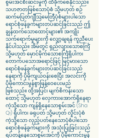
စွမ်းအင်စီးဆင်းမှုကို ထိခိုက်စေနိုင်သည်။ 
သဟဇာတဖြစ်သောပုံစံ သို့မဟုတ် စဉ်
ဆက်မပြတ်ဂျီသြမေတြီပုံစံများပါသော 
ရောင်စုံဖန်ခွက်များတပ်ဆင်ခြင်းသည် ဤ
ချွန်ထက်သောထောင့်များ၏ အကျိုး
သက်ရောက်မှုများကို လျှော့ချရန် ကူညီပေး
နိုင်ပါသည်။ အိမ်တွင် ရှည်လျားသောစင်္ကြံ 
သို့မဟုတ် မှောင်မိုက်သောစင်္ကြံရှိပါက၊ 
တောက်ပသောအရောင်ဖြင့် မြင့်မားသော
ရောင်စုံဖန်ခွက်များတပ်ဆင်ခြင်းသည် 
နေရာကို ပိုမိုကျယ်ဝန်းစေပြီး အလင်းကို 
ပိုမိုကောင်းမွန်စွာဖြန့်ဝေပေးမည်
ဖြစ်သည်။ ထို့အပြင်၊ မျက်စိကန်းသော
ထောင့် သို့မဟုတ် လှေကားအောက်ရှိနေရာ
ကဲ့သို့သော ကျန်ရှိနေသောစွမ်းအင် (Sha 
Qi) ရှိပါက၊ ခရုပတ် သို့မဟုတ် လှိုင်းပုံစံ
ကဲ့သို့သော လှည့်ပတ်နေသောပုံစံပါသော 
ရောင်စုံဖန်ခွက်များကို အသုံးပြုခြင်းသည် 
ရပ်တန့်နေသောစွမ်းအင်ကို ပိုမိုကောင်းမွန်