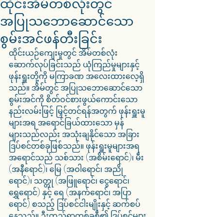
ထိုင်းအိမ်တစ်လုံးတွင်
အပြုသဘောဆောင်သော
စွမ်းအင်ဖန်တီးခြင်း
ထိုင်းယဉ်ကျေးမှုတွင် အိမ်တစ်လုံး
ဆောက်လုပ်ခြင်းသည် ယုံကြည်မှုများနှင့် 
ဖုန်းရှူးတို့ကို မကြာခဏ အလေးထားလေ့ရှိ
သည်။ အိမ်တွင် အပြုသဘောဆောင်သော 
စွမ်းအင်ကို စိတ်ဝင်စားဖွယ်ကောင်းသော 
နည်းလမ်းဖြင့် မြှင့်တင်ရန်အတွက် ဖုန်းရှူးမူ
များအရ အရောင်ခြယ်ထားသော မှန်
များသည်လည်း အသုံးချနိုင်သော အခြား
ဒြပ်စင်တစ်ခုဖြစ်သည်။ ဖုန်းရှူးမူများအရ 
အရောင်သည် သစ်သား (အစိမ်းရောင်)၊ မီး 
(အနီရောင်)၊ မြေ (အဝါရောင်၊ အညို
ရောင်)၊ သတ္တု (အဖြူရောင်၊ ငွေရောင်၊ 
ရွှေရောင်) နှင့် ရေ (အနက်ရောင်၊ အပြာ
ရောင်) စသည့် ဒြပ်စင်ငါးမျိုးနှင့် ဆက်စပ်
နေသည်။ ဦးတည်ရာတစ်ခုစီ၏ ဒြပ်စင်များ