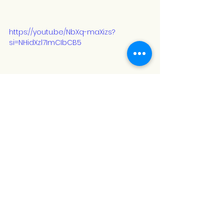
https://youtu.be/NbXq-maXizs?
si=NHidXzl7ImCIbCB5
https://www.youtube.com/watch?
v=9UNio8lyXJY