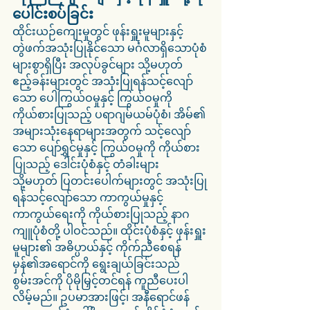
ပေါင်းစပ်ခြင်း
ထိုင်းယဉ်ကျေးမှုတွင် ဖုန်းရှူးမူများနှင့် 
တွဲဖက်အသုံးပြုနိုင်သော မင်္ဂလာရှိသောပုံစံ
များစွာရှိပြီး အလုပ်ခွင်များ သို့မဟုတ် 
ဧည့်ခန်းများတွင် အသုံးပြုရန်သင့်လျော်
သော ပေါကြွယ်ဝမှုနှင့် ကြွယ်ဝမှုကို 
ကိုယ်စားပြုသည့် ပရာဂျမ်ယမ်ပုံစံ၊ အိမ်၏ 
အများသုံးနေရာများအတွက် သင့်လျော်
သော ပျော်ရွှင်မှုနှင့် ကြွယ်ဝမှုကို ကိုယ်စား
ပြုသည့် ဒေါင်းပုံစံနှင့် တံခါးများ 
သို့မဟုတ် ပြတင်းပေါက်များတွင် အသုံးပြု
ရန်သင့်လျော်သော ကာကွယ်မှုနှင့် 
ကာကွယ်ရေးကို ကိုယ်စားပြုသည့် နာဂ
ကျူပုံစံတို့ ပါဝင်သည်။ ထိုင်းပုံစံနှင့် ဖုန်းရှူး
မူများ၏ အဓိပ္ပာယ်နှင့် ကိုက်ညီစေရန် 
မှန်၏အရောင်ကို ရွေးချယ်ခြင်းသည် 
စွမ်းအင်ကို ပိုမိုမြှင့်တင်ရန် ကူညီပေးပါ
လိမ့်မည်။ ဥပမာအားဖြင့်၊ အနီရောင်ဖန်