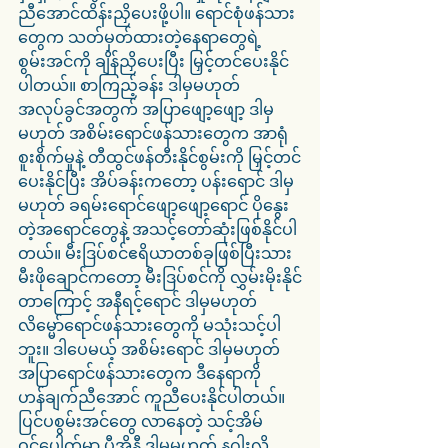
ညီအောင်ထိန်းညှိပေးဖို့ပါ။ ရောင်စုံဖန်သား
တွေက သတ်မှတ်ထားတဲ့နေရာတွေရဲ့ 
စွမ်းအင်ကို ချိန်ညှိပေးပြီး မြှင့်တင်ပေးနိုင်
ပါတယ်။ စာကြည့်ခန်း ဒါမှမဟုတ် 
အလုပ်ခွင်အတွက် အပြာဖျော့ဖျော့ ဒါမှ
မဟုတ် အစိမ်းရောင်ဖန်သားတွေက အာရုံ
စူးစိုက်မှုနဲ့ တီထွင်ဖန်တီးနိုင်စွမ်းကို မြှင့်တင်
ပေးနိုင်ပြီး အိပ်ခန်းကတော့ ပန်းရောင် ဒါမှ
မဟုတ် ခရမ်းရောင်ဖျော့ဖျော့ရောင် ပိုနွေး
တဲ့အရောင်တွေနဲ့ အသင့်တော်ဆုံးဖြစ်နိုင်ပါ
တယ်။ မီးဒြပ်စင်ဧရိယာတစ်ခုဖြစ်ပြီးသား 
မီးဖိုချောင်ကတော့ မီးဒြပ်စင်ကို လွှမ်းမိုးနိုင်
တာကြောင့် အနီရင့်ရောင် ဒါမှမဟုတ် 
လိမ္မော်ရောင်ဖန်သားတွေကို မသုံးသင့်ပါ
ဘူး။ ဒါပေမယ့် အစိမ်းရောင် ဒါမှမဟုတ် 
အပြာရောင်ဖန်သားတွေက ဒီနေရာကို 
ဟန်ချက်ညီအောင် ကူညီပေးနိုင်ပါတယ်။ 
ပြင်ပစွမ်းအင်တွေ လာနေတဲ့ သင့်အိမ်
ဝင်ပေါက်မှာ ပီအိုနီ ဒါမှမဟုတ် နဂါးလို 