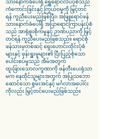
သားနောက်ခံပေါ်ရှိ ရွှေရောင်လိပ်ပုံစံသည် 
ကံကောင်းခြင်းနှင့် ကြွယ်ဝမှုကို မြှင့်တင်
ရန် ကူညီပေးမည်ဖြစ်ပြီး၊ အဖြူရောင်ဖန်
သားနောက်ခံပေါ်ရှိ အပြာရောင်ကြာပန်းပုံစံ
သည် အာရုံစူးစိုက်မှုနှင့် ဉာဏ်ပညာကို မြှင့်
တင်ရန် ကူညီပေးမည်ဖြစ်သည်။ ရောင်စုံ
ဖန်သားမှတစ်ဆင့် ရှေးဟောင်းထိုင်းပုံစံ
များနှင့် ဖုန်းရှူးမူများ၏ ပြီးပြည့်စုံသော
ပေါင်းစပ်မှုသည် အိမ်အတွက် 
ထူးခြားသောလက္ခဏာကို ဖန်တီးပေးရုံသာ
မက နေထိုင်သူများအတွက် အပြုသဘော
ဆောင်သော စွမ်းအင်နှင့် မင်္ဂလာအပေါင်း
ကိုလည်း မြှင့်တင်ပေးမည်ဖြစ်သည်။