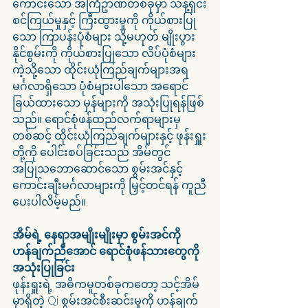
ကောင်းသော အကြံဥာဏ်တစ်ခုမှာ သန့်ရှင်း
စင်ကြယ်မှုနှင့် ကြီးထွားမှုကို ကိုယ်စားပြု
သော ကြာပန်းပုံစံများ သို့မဟုတ် မျိုးပွား
နိုင်စွမ်းကို ကိုယ်စားပြုသော လိပ်ပုံစံများ
ကဲ့သို့သော ထိုင်းယုံကြည်ချက်များအရ 
မင်္ဂလာရှိသော ပုံစံများပါသော အရောင်
ခြယ်ထားသော မှန်များကို အသုံးပြုရန်ဖြစ်
သည်။ ရောင်စုံဖန်ထည်လက်ရာများမှ
တစ်ဆင့် ထိုင်းယုံကြည်ချက်များနှင့် ဖုန်းရှူး
တို့ကို ပေါင်းစပ်ခြင်းသည် အိမ်တွင် 
အပြုသဘောဆောင်သော စွမ်းအင်နှင့် 
ကောင်းချီးမင်္ဂလာများကို မြှင့်တင်ရန် ကူညီ
ပေးပါလိမ့်မည်။
အိမ်ရဲ့ နေရာအမျိုးမျိုးမှာ စွမ်းအင်ကို 
ဟန်ချက်ညီအောင် ရောင်စုံဖန်သားတွေကို 
အသုံးပြုခြင်း
ဖုန်းရှူးရဲ့ အဓိကမူတစ်ခုကတော့ သင့်အိမ်
မှာရှိတဲ့ Qi စွမ်းအင်စီးဆင်းမှုကို ဟန်ချက်