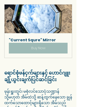
"Current Squre" Mirror
Buy Now
ရောင်စုံဖန်ငှက်များနှင့် ဟောင်ဂျူး 
ချို့ယွင်းချက်ပြင်ဆင်ခြင်း
ဖုန်းရှူးတွင်၊ မစုံလင်သောပုံသဏ္ဍာန် 
သို့မဟုတ် အိမ်ထဲသို့ ဆန့်ထွက်နေသော ချွန်
ထက်သောထောင့်များရှိသော အိမ်သည် 