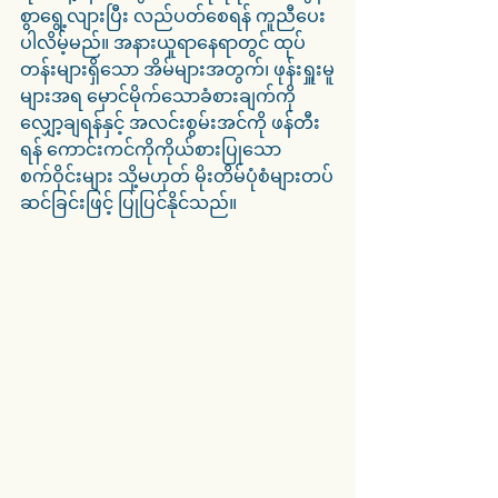
စွာရွေ့လျားပြီး လည်ပတ်စေရန် ကူညီပေး
ပါလိမ့်မည်။ အနားယူရာနေရာတွင် ထုပ်
တန်းများရှိသော အိမ်များအတွက်၊ ဖုန်းရှူးမူ
များအရ မှောင်မိုက်သောခံစားချက်ကို 
လျှော့ချရန်နှင့် အလင်းစွမ်းအင်ကို ဖန်တီး
ရန် ကောင်းကင်ကိုကိုယ်စားပြုသော 
စက်ဝိုင်းများ သို့မဟုတ် မိုးတိမ်ပုံစံများတပ်
ဆင်ခြင်းဖြင့် ပြုပြင်နိုင်သည်။