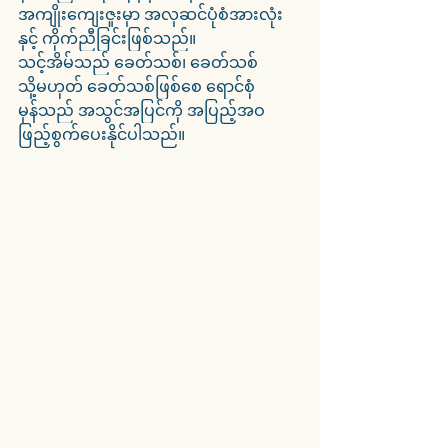
အကျိုးကျေးဇူးမှာ အလှဆင်ပုံစံအားလုံး
နှင့် ကိုက်ညီခြင်းဖြစ်သည်။
သင့်အိမ်သည် ခေတ်သစ်၊ ခေတ်သစ် 
သို့မဟုတ် ခေတ်သစ်ဖြစ်စေ ရောင်စုံ
မှန်သည် အသွင်အပြင်ကို အပြည့်အဝ 
ဖြည့်စွက်ပေးနိုင်ပါသည်။