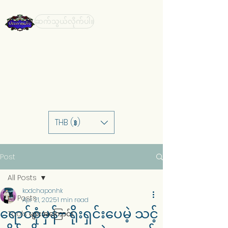
ဆက်သွယ်လိုက်ပါ။
THB (฿)
Post
All Posts
kodchaponhk
All Posts
Apr 21, 2025
1 min read
ရောင်စုံမှန်– ရိုးရှင်းပေမဲ့ သင့်
Tools များအကြောင်း