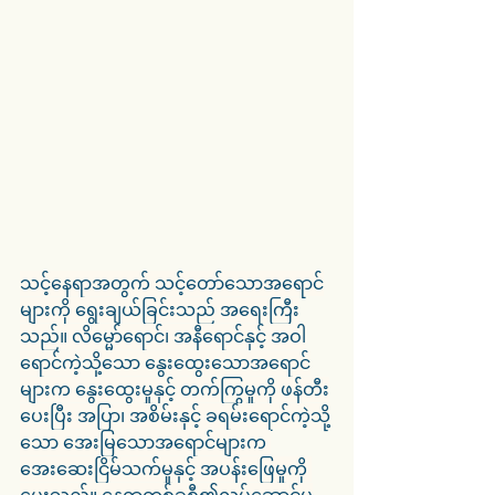
သင့်နေရာအတွက် သင့်တော်သောအရောင်
များကို ရွေးချယ်ခြင်းသည် အရေးကြီး
သည်။ လိမ္မော်ရောင်၊ အနီရောင်နှင့် အဝါ
ရောင်ကဲ့သို့သော နွေးထွေးသောအရောင်
များက နွေးထွေးမှုနှင့် တက်ကြွမှုကို ဖန်တီး
ပေးပြီး အပြာ၊ အစိမ်းနှင့် ခရမ်းရောင်ကဲ့သို့
သော အေးမြသောအရောင်များက 
အေးဆေးငြိမ်သက်မှုနှင့် အပန်းဖြေမှုကို 