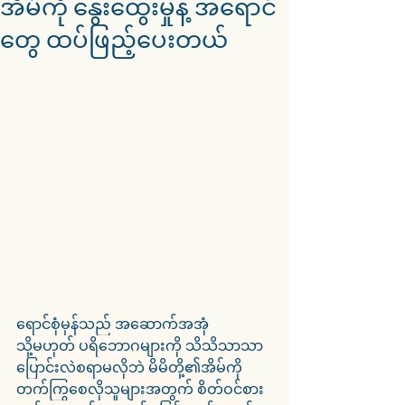
အိမ်ကို နွေးထွေးမှုနဲ့ အရောင်
တွေ ထပ်ဖြည့်ပေးတယ်
ရောင်စုံမှန်သည် အဆောက်အအုံ 
သို့မဟုတ် ပရိဘောဂများကို သိသိသာသာ 
ပြောင်းလဲစရာမလိုဘဲ မိမိတို့၏အိမ်ကို 
တက်ကြွစေလိုသူများအတွက် စိတ်ဝင်စား