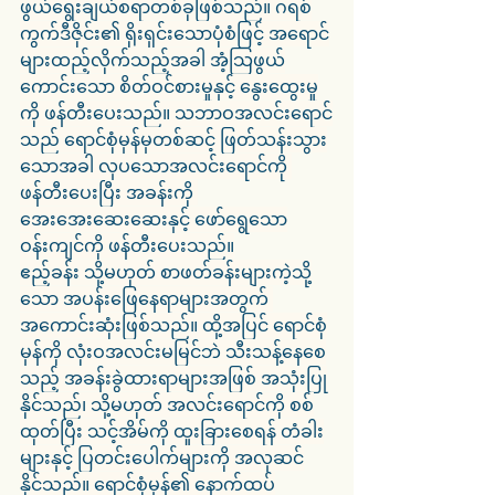
ဖွယ်ရွေးချယ်စရာတစ်ခုဖြစ်သည်။ ဂရစ်
ကွက်ဒီဇိုင်း၏ ရိုးရှင်းသောပုံစံဖြင့် အရောင်
များထည့်လိုက်သည့်အခါ အံ့သြဖွယ်
ကောင်းသော စိတ်ဝင်စားမှုနှင့် နွေးထွေးမှု
ကို ဖန်တီးပေးသည်။ သဘာဝအလင်းရောင်
သည် ရောင်စုံမှန်မှတစ်ဆင့် ဖြတ်သန်းသွား
သောအခါ လှပသောအလင်းရောင်ကို 
ဖန်တီးပေးပြီး အခန်းကို 
အေးအေးဆေးဆေးနှင့် ဖော်ရွေသော
ဝန်းကျင်ကို ဖန်တီးပေးသည်။
ဧည့်ခန်း သို့မဟုတ် စာဖတ်ခန်းများကဲ့သို့
သော အပန်းဖြေနေရာများအတွက် 
အကောင်းဆုံးဖြစ်သည်။ ထို့အပြင် ရောင်စုံ
မှန်ကို လုံးဝအလင်းမမြင်ဘဲ သီးသန့်နေစေ
သည့် အခန်းခွဲထားရာများအဖြစ် အသုံးပြု
နိုင်သည်၊ သို့မဟုတ် အလင်းရောင်ကို စစ်
ထုတ်ပြီး သင့်အိမ်ကို ထူးခြားစေရန် တံခါး
များနှင့် ပြတင်းပေါက်များကို အလှဆင်
နိုင်သည်။ ရောင်စုံမှန်၏ နောက်ထပ်