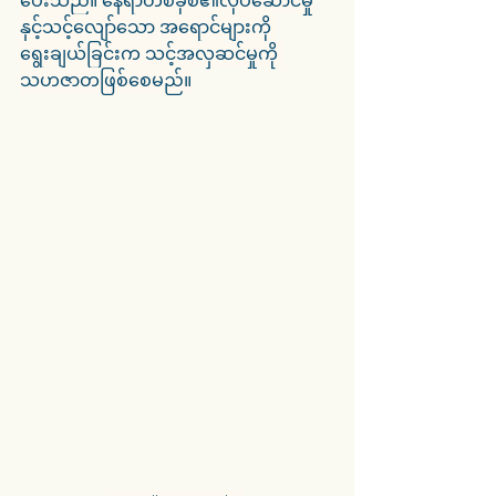
ပေးသည်။ နေရာတစ်ခုစီ၏လုပ်ဆောင်မှု
နှင့်သင့်လျော်သော အရောင်များကို 
ရွေးချယ်ခြင်းက သင့်အလှဆင်မှုကို 
သဟဇာတဖြစ်စေမည်။