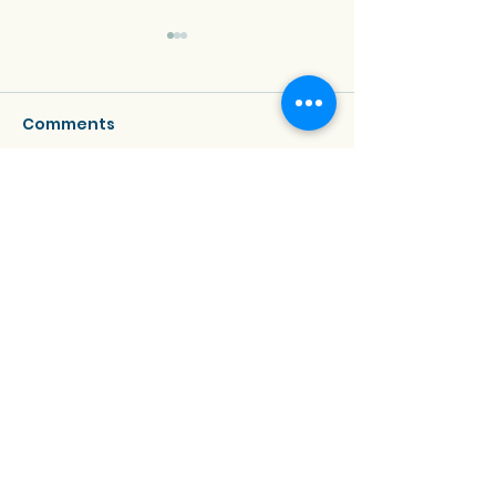
Comments
Write a comment...
🌟 ရောင်စုံဖန်သားသမိုင်းထဲ
📌 ဖန်နှင့်ပတ်သက်
က အမျိုးသမီးတွေ-
မကြာခဏမေးလေ့
အလင်းရောင်နောက်ကွယ်က
မေးခွန်းများ- တပ
ဝှက်ထားတဲ့လက်တွေ
ပြုမီ သင်သိထားရ
အချက်များ။
©2022 မှ ร้านประกายแก้ว Prakaykaew Stained
Glass