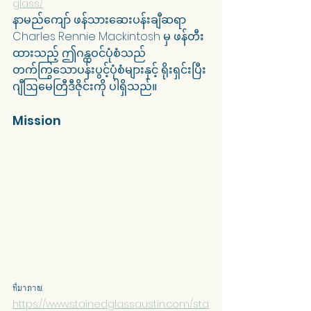
glass/
နာမည်ကျော် ဖန်သားဆေးပန်းချီဆရာ 
Charles Rennie Mackintosh မှ ဖန်တီး
ထားသည့် ဤဂန္ထဝင်ပုံစံသည် 
တက်ကြွသောပန်းပွင့်ပုံစံများနှင့် ရိုးရှင်းပြီး 
ဂျီဩမေတြီဒီဇိုင်းကို ပါရှိသည်။
Mission
ที่มาภาพ: 
https://www.stainedglassaustin.com/sta