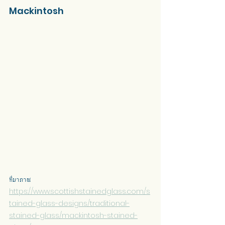
Mackintosh
ที่มาภาพ: 
https://www.scottishstainedglass.com/s
tained-glass-designs/traditional-
stained-glass/mackintosh-stained-