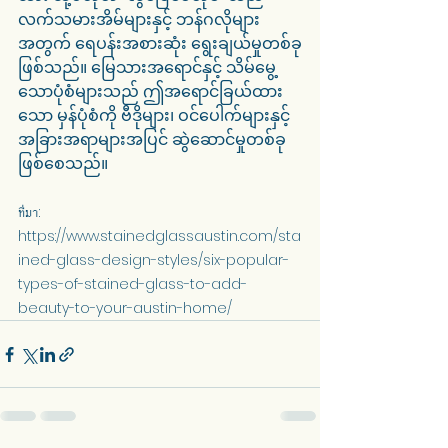
လက်သမားအိမ်များနှင့် ဘန်ဂလိုများ
အတွက် ရေပန်းအစားဆုံး ရွေးချယ်မှုတစ်ခု
ဖြစ်သည်။ မြေသားအရောင်နှင့် သိမ်မွေ့
သောပုံစံများသည် ဤအရောင်ခြယ်ထား
သော မှန်ပုံစံကို ဗီဒိုများ၊ ဝင်ပေါက်များနှင့် 
အခြားအရာများအပြင် ဆွဲဆောင်မှုတစ်ခု
ဖြစ်စေသည်။
ที่มา: 
https://www.stainedglassaustin.com/sta
ined-glass-design-styles/six-popular-
types-of-stained-glass-to-add-
beauty-to-your-austin-home/