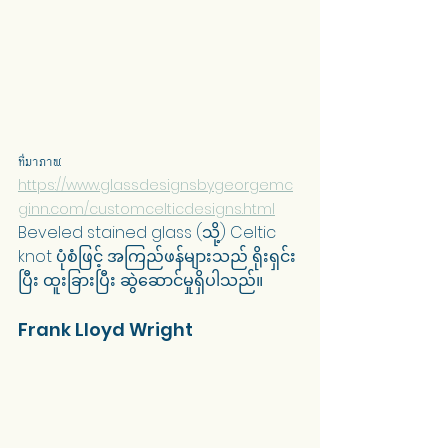
ที่มาภาพ: 
https://www.glassdesignsbygeorgemc
ginn.com/customcelticdesigns.html
Beveled stained glass (သို့) Celtic 
knot ပုံစံဖြင့် အကြည်ဖန်များသည် ရိုးရှင်း
ပြီး ထူးခြားပြီး ဆွဲဆောင်မှုရှိပါသည်။
Frank Lloyd Wright