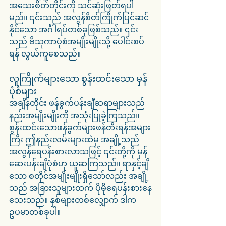
အသေးစိတ်တိုင်းကို သင်ဆုံးဖြတ်ရပါ
မည်။ ၎င်းသည် အလွန်စိတ်ကြိုက်ပြင်ဆင်
နိုင်သော အင်္ဂါရပ်တစ်ခုဖြစ်သည်။ ၎င်း
သည် ဗိသုကာပုံစံအမျိုးမျိုးသို့ ပေါင်းစပ်
ရန် လွယ်ကူစေသည်။
လူကြိုက်များသော စွန်းထင်းသော မှန်
ပုံစံများ
အချိန်တိုင်း ဖန်ခွက်ပန်းချီဆရာများသည် 
နည်းအမျိုးမျိုးကို အသုံးပြုခဲ့ကြသည်။ 
စွန်းထင်းသောဖန်ခွက်များဖန်တီးရန်အများ
ကြီး ဤနည်းလမ်းများထဲမှ အချို့သည် 
အလွန်ရေပန်းစားလာသဖြင့် ၎င်းတို့ကို မှန်
ဆေးပန်းချီပုံစံဟု ယူဆကြသည်။ ရာနှင့်ချီ
သော စတိုင်အမျိုးမျိုးရှိသော်လည်း အချို့
သည် အခြားသူများထက် ပိုမိုရေပန်းစားနေ
သေးသည်။ နှစ်များတစ်လျှောက် ဒါက 
ဥပမာတစ်ခုပါ။