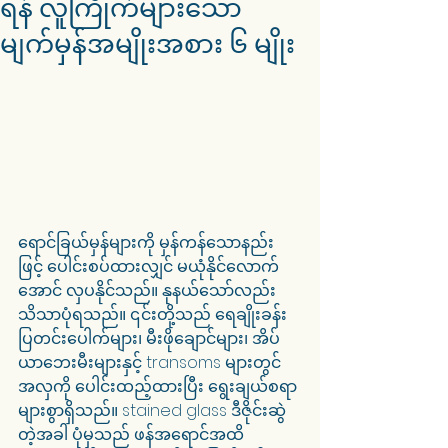
ရန် လူကြိုက်များသော
မျက်မှန်အမျိုးအစား ၆ မျိုး
ရောင်ခြယ်မှန်များကို မှန်ကန်သောနည်း
ဖြင့် ပေါင်းစပ်ထားလျှင် မယုံနိုင်လောက်
အောင် လှပနိုင်သည်။ နုနယ်သော်လည်း 
သိသာပုံရသည်။ ၎င်းတို့သည် ရေချိုးခန်း
ပြတင်းပေါက်များ၊ မီးဖိုချောင်များ၊ အိပ်
ယာဘေးမီးများနှင့် transoms များတွင် 
အလှကို ပေါင်းထည့်ထားပြီး ရွေးချယ်စရာ
များစွာရှိသည်။ stained glass ဒီဇိုင်းဆွဲ
တဲ့အခါ ပုံမှသည် ဖန်အရောင်အထိ 