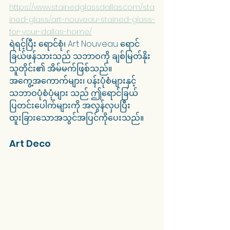
https://www.stainedglassdallas.com/sta
ined-glass/art-nouveau-stained-glass-
for-your-dallas-home/
ရဲရင့်ပြီး ရောင်စုံ၊ Art Nouveau ရောင်
ခြယ်ဖန်သားသည် သဘာဝကို ချစ်မြတ်နိုး
သူတိုင်း၏ အိမ်မက်ဖြစ်သည်။ 
အကွေ့အကောက်များ၊ ပန်းပုံစံများနှင့် 
သဘာဝပုံစံပုံများ သည် ဤရောင်ခြယ်
ပြတင်းပေါက်များကို အလွန်လှပပြီး 
ထူးခြားသောအသွင်အပြင်ကိုပေးသည်။
Art Deco