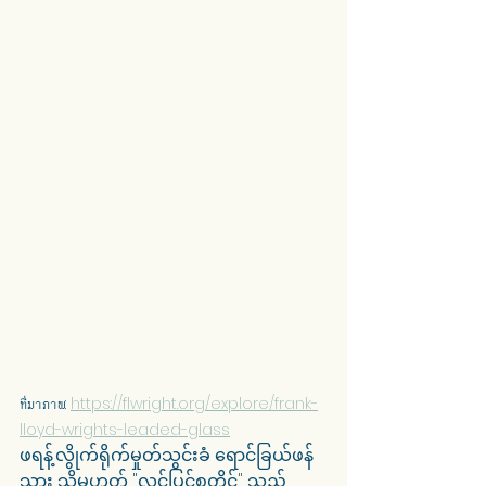
ที่มาภาพ: 
https://flwright.org/explore/frank-
lloyd-wrights-leaded-glass
ဖရန့်လွိုက်ရိုက်မှုတ်သွင်းခံ ရောင်ခြယ်ဖန်
သား သို့မဟုတ် "လွင်ပြင်စတိုင်" သည် 