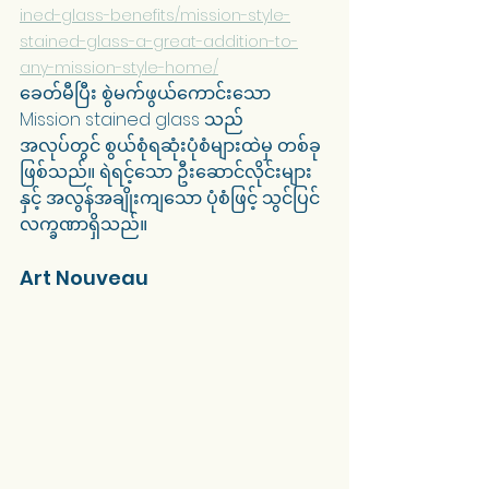
ined-glass-benefits/mission-style-
stained-glass-a-great-addition-to-
any-mission-style-home/
ခေတ်မီပြီး စွဲမက်ဖွယ်ကောင်းသော 
Mission stained glass သည် 
အလုပ်တွင် စွယ်စုံရဆုံးပုံစံများထဲမှ တစ်ခု
ဖြစ်သည်။ ရဲရင့်သော ဦးဆောင်လိုင်းများ
နှင့် အလွန်အချိုးကျသော ပုံစံဖြင့် သွင်ပြင်
လက္ခဏာရှိသည်။
Art Nouveau