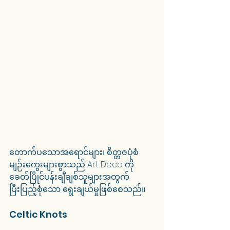
တောက်ပသောအရောင်များ၊ စိတ္တဇပုံစံ 
မျဉ်းကွေးများစွာသည် Art Deco ကို 
ခေတ်ပြိုင်ပန်းချီချစ်သူများအတွက် 
ပြီးပြည့်စုံသော ရွေးချယ်မှုဖြစ်စေသည်။
Celtic Knots