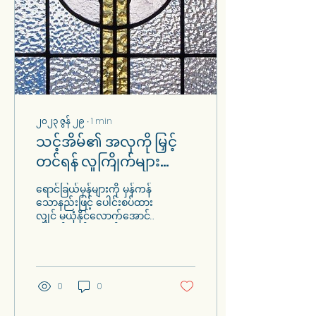
၂၀၂၃ ဇွန် ၂၉
∙
1
min
သင့်အိမ်၏ အလှကို မြှင့်
တင်ရန် လူကြိုက်များသော
မျက်မှန်အမျိုးအစား ၆ မျိုး
ရောင်ခြယ်မှန်များကို မှန်ကန်
သောနည်းဖြင့် ပေါင်းစပ်ထား
လျှင် မယုံနိုင်လောက်အောင်
လှပနိုင်သည်။ နုနယ်
သော်လည်း သိသာပုံရသည်။
၎င်းတို့သည်...
0
0