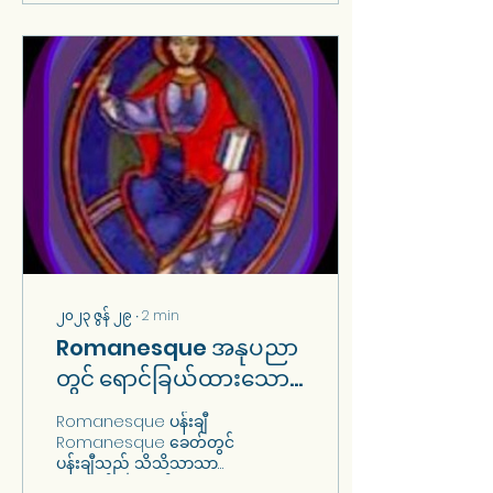
၂၀၂၃ ဇွန် ၂၉
∙
2
min
Romanesque အနုပညာ
တွင် ရောင်ခြယ်ထားသော
မှန်များ
Romanesque ပန်းချီ
Romanesque ခေတ်တွင်
ပန်းချီသည် သိသိသာသာ
တိုးတက်လာသည်။