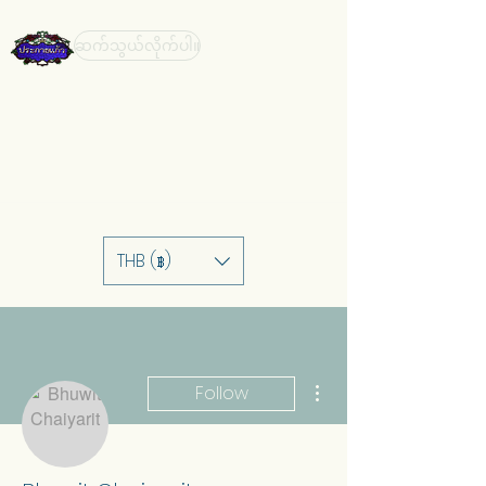
ဆက်သွယ်လိုက်ပါ။
THB (฿)
More actions
Follow
Editor
Admin