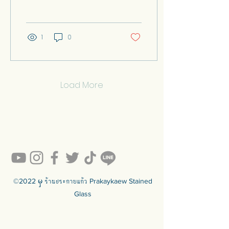
ကျယ်ပြန့်သော နံရံဧရိယာ
သည် ရုပ်ပုံအလှဆင်ရန်
အတွက်...
1
0
Load More
©2022 မှ ร้านประกายแก้ว Prakaykaew Stained
Glass