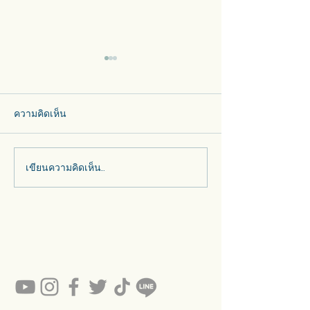
ความคิดเห็น
เขียนความคิดเห็น…
คำถามที่ควรสอบถามสตูดิ
วิธีดู “กระจกสเ
โอทำกระจกสี สเตนกลาส
ของแท้” กับของเ
แบบละเอียด