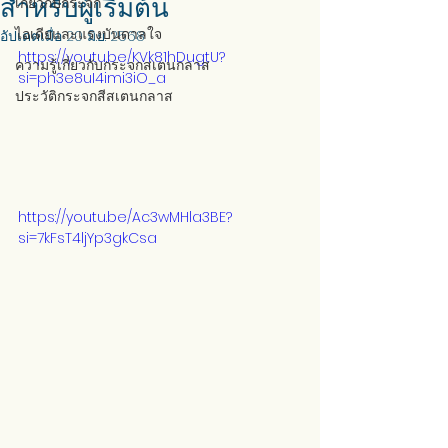
สำหรับผู้เริ่มต้น
เกี่ยวกับกระจก
ไอเดียและแรงบันดาลใจ
อัปเดตเมื่อ
20 มิ.ย. 2568
https://youtu.be/KVk81hDugtU?
ความรู้เกี่ยวกับกระจกสเตนกลาส
si=ph3e8uI4imi3iO_a
ประวัติกระจกสีสเตนกลาส
https://youtu.be/Ac3wMHla3BE?
si=7kFsT4ljYp3gkCsa