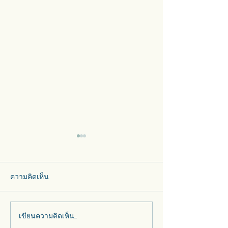
ความคิดเห็น
เขียนความคิดเห็น…
รวมสกายไลท์ โดมสเตนก
“กระจกสเตนกลา