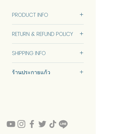
Customization of the size is available.
Talk to us to get quotation.
PRODUCT INFO
โคมไฟทรงดาวสีน้ำเงิน
Blue Star Lamp
แบบพร้อมขายมี 1 ขนาด ดูข้อมูล
RETURN & REFUND POLICY
ขนาดด้านล่าง
สามารถปรับแต่งขนาดได้ พูดคุยกับ
No Return and Refund.
เราเพื่อรับใบเสนอราคา
SHIPPING INFO
Car delivery and pickup at store is
ร้านประกายแก้ว
available.
#prakaykaew คัดสรรกระจกหลาก
หลายแบบมาเพื่อคุณ…
💥ON SALE NOW💥สินค้าสวย ๆ
คุณภาพดีรอคุณอยู่เพียบ!!!
Ready to sell! กดสั่งเลย ==>
https://www.prakaykaewth.com/read
y-to-sell
สินค้ามีพร้อมจัดส่งทั่วประเทศ