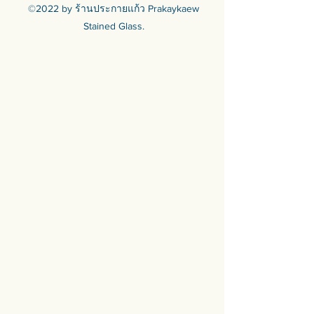
🟦🟪🟦🟪🟦🟪🟦🟪🟦🟪🟦🟪🟦🟪
©2022 by ร้านประกายแก้ว Prakaykaew
ร้านประกายแก้ว Prakaykaew
Stained Glass.
Stained Glass - The Art of Stained
Glass Since 1994 We are the best
traditional stained glass studio in
Thailand.
🟦🟪🟦🟪🟦🟪🟦🟪🟦🟪🟦🟪🟦🟪
For more info >>>
🛒 สั่งซื้อได้ทางทั้ง facebook ร้าน
ประกายแก้วและทางเว็บไซต์
🌐 https://www.prakaykaewth.com/
📞 Tel: 084 671 9661
# PrakaykaewThailand
#Prakaykaewth #ประกายแก้ว
#baanlaesuan #interiordesign
#homedecor #กระจกสี #กระจกสเต
นกลาส #กระจกตกแต่ง #กระจก
ดีไซน์ #กระจกดีไซเนอร์
#เฟอร์นิเจอร์ติดผนัง #ของตกแต่ง
บ้าน #กระจกตกแต่งผนัง #กระจกวิน