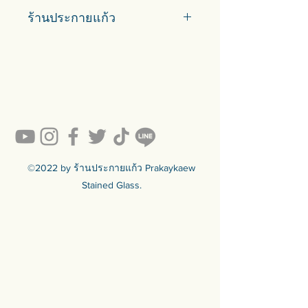
Car delivery and pickup at store is
ร้านประกายแก้ว
available.
#prakaykaew คัดสรรกระจกหลาก
หลายแบบมาเพื่อคุณ…
💥ON SALE NOW💥สินค้าสวย ๆ
คุณภาพดีรอคุณอยู่เพียบ!!!
Ready to sell! กดสั่งเลย ==>
https://www.prakaykaewth.com/read
y-to-sell
สินค้ามีพร้อมจัดส่งทั่วประเทศ
🟦🟪🟦🟪🟦🟪🟦🟪🟦🟪🟦🟪🟦🟪
©2022 by ร้านประกายแก้ว Prakaykaew
ร้านประกายแก้ว Prakaykaew
Stained Glass.
Stained Glass - The Art of Stained
Glass Since 1994 We are the best
traditional stained glass studio in
Thailand.
🟦🟪🟦🟪🟦🟪🟦🟪🟦🟪🟦🟪🟦🟪
For more info >>>
🛒 สั่งซื้อได้ทางทั้ง facebook ร้าน
ประกายแก้วและทางเว็บไซต์