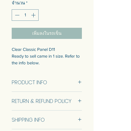
จำนวน
*
เพิ่มลงในรถเข็น
Clear Classic Panel D11
Ready to sell came in 1 size. Refer to
the info below.
Customization of the size is available.
Talk to us to get quotation.
PRODUCT INFO
แผงกระจกสีใสคลาสสิค D11
Clear Classic Panel D11 Size
แบบพร้อมขายมี 1 ขนาด ดูข้อมูลด้าน
RETURN & REFUND POLICY
28.6x100cm (RTS)
ล่าง
สามารถปรับแต่งขนาดได้ พูดคุยกับ
No Return and Refund.
เราเพื่อรับใบเสนอราคา
SHIPPING INFO