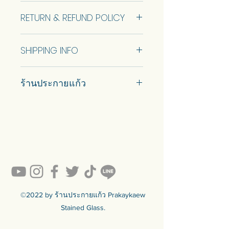
Contact us for the customization
and personality to any space. To
RETURN & REFUND POLICY
detail. Product price depends on
ensure that we create the perfect
size and design. please provide us
custom mosaic glass sign for you,
No Return and Refund.
with the necessary details such as
please provide us with the necessary
SHIPPING INFO
size, design, and any other specific
details such as size, design, and any
requirements you may have.. Free
other specific requirements you may
Car delivery and pickup at store is
design fee when ordering this
have.
ร้านประกายแก้ว
available.
product.
Customization of the size is available.
#prakaykaew คัดสรรกระจกหลาก
Talk to us to get quotation.
หลายแบบมาเพื่อคุณ…
💥ON SALE NOW💥สินค้าสวย ๆ
คุณภาพดีรอคุณอยู่เพียบ!!!
ป้ายกระจกโมเสค
Ready to sell! กดสั่งเลย ==>
สร้างคําแถลงที่คงอยู่ด้วยป้ายกระจก
https://www.prakaykaewth.com/read
โมเสคที่ปรับแต่งได้อย่างเต็มที่! ป้ายที่
y-to-sell
น่าทึ่งเหล่านี้สร้างขึ้นอย่างเชี่ยวชาญ
สินค้ามีพร้อมจัดส่งทั่วประเทศ
และออกแบบมาเพื่อสะท้อนถึงสไตล์ที่
🟦🟪🟦🟪🟦🟪🟦🟪🟦🟪🟦🟪🟦🟪
©2022 by ร้านประกายแก้ว Prakaykaew
เป็นเอกลักษณ์ของคุณ เพิ่มความซับ
ร้านประกายแก้ว Prakaykaew
Stained Glass.
ซ้อนและบุคลิกภาพให้กับทุกพื้นที่ เพื่อ
Stained Glass - The Art of Stained
ให้แน่ใจว่าเราสร้างป้ายกระจกโมเสค
Glass Since 1994 We are the best