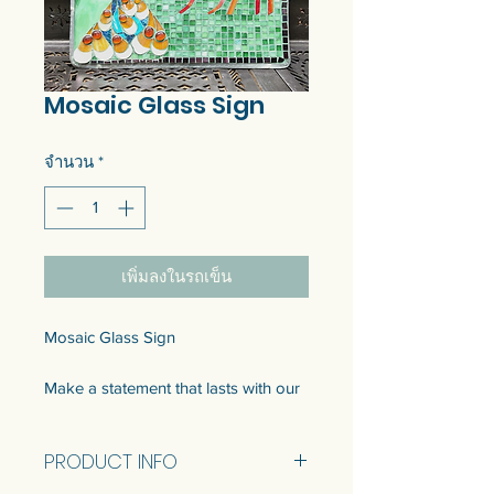
Mosaic Glass Sign
จำนวน
*
เพิ่มลงในรถเข็น
Mosaic Glass Sign
Make a statement that lasts with our
fully customizable mosaic glass
signs! Expertly crafted and designed
PRODUCT INFO
to reflect your unique style, these
stunning signs add sophistication