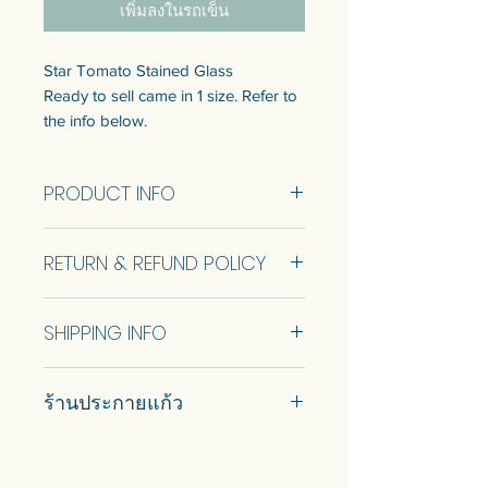
เพิ่มลงในรถเข็น
Star Tomato Stained Glass
Ready to sell came in 1 size. Refer to
the info below.
Customization of the size is available.
Talk to us to get quotation.
PRODUCT INFO
กระจกสีลายมะเขือเทศ
Star Tomato Stained Glass Size ...cm
แบบพร้อมขายมี 1 ขนาด ดูข้อมูลด้าน
RETURN & REFUND POLICY
(RTS)
ล่าง
สามารถปรับแต่งขนาดได้ พูดคุยกับ
No Return and Refund.
เราเพื่อรับใบเสนอราคา
SHIPPING INFO
Car delivery and pickup at store is
ร้านประกายแก้ว
available.
#prakaykaew คัดสรรกระจกหลาก
หลายแบบมาเพื่อคุณ…