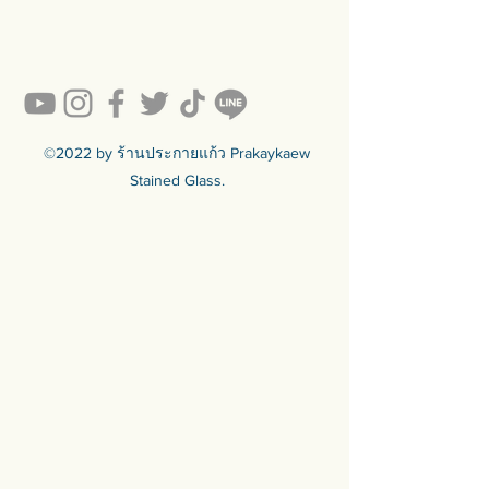
💥ON SALE NOW💥สินค้าสวย ๆ
คุณภาพดีรอคุณอยู่เพียบ!!!
Ready to sell! กดสั่งเลย ==>
https://www.prakaykaewth.com/read
y-to-sell
สินค้ามีพร้อมจัดส่งทั่วประเทศ
🟦🟪🟦🟪🟦🟪🟦🟪🟦🟪🟦🟪🟦🟪
©2022 by ร้านประกายแก้ว Prakaykaew
ร้านประกายแก้ว Prakaykaew
Stained Glass.
Stained Glass - The Art of Stained
Glass Since 1994 We are the best
traditional stained glass studio in
Thailand.
🟦🟪🟦🟪🟦🟪🟦🟪🟦🟪🟦🟪🟦🟪
For more info >>>
🛒 สั่งซื้อได้ทางทั้ง facebook ร้าน
ประกายแก้วและทางเว็บไซต์
🌐 https://www.prakaykaewth.com/
📞 Tel: 084 671 9661
# PrakaykaewThailand
#Prakaykaewth #ประกายแก้ว
#baanlaesuan #interiordesign