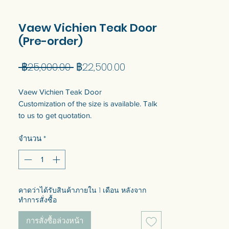
Vaew Vichien Teak Door
(Pre-order)
ราคา
ราคา
 ฿25,000.00 
฿22,500.00
ปกติ
ขาย
Vaew Vichien Teak Door
ลด
Customization of the size is available. Talk
to us to get quotation.
จำนวน
*
ประตูไม้สัก Vichien
สามารถสั่งทำขนาดตามที่ลูกค้าต้องการได้
ส่งทั่วกทม.-ปริมณฑล ค่าส่งพร้อมติดตั้ง
1,500 บาท จังหวัดอื่นสามารถส่งปณ.ได้ค่ะ
สนใจสั่งทำติดต่อได้ทาง Inboxหรือโทร
คาดว่าได้รับสินค้าภายใน 1 เดือน หลังจาก
0846719661 ร้านประกายแก้วรับสั่งทำ
ทำการสั่งซื้อ
กระจกเงา กระจกสเตนกลาส กระจกเวเนเชีย
การสั่งซื้อล่วงหน้า
นได้ตามขนาดและลวดลายที่ชอบ งาน