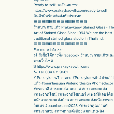
Ready to sell! กดสั่งเลย ==>
https://www.prakaykaewth.com/ready-to-sell
สินค้ามีพร้อมจัดส่งทั่วประเทศ
🟦🟪🟦🟪🟦🟪🟦🟪🟦🟪🟦🟪🟦🟪
ร้านประกายแก้ว Prakaykaew Stained Glass - Th
Art of Stained Glass Since 1994 We are the best
traditional stained glass studio in Thailand.
🟦🟪🟦🟪🟦🟪🟦🟪🟦🟪🟦🟪🟦🟪
For more info >>>
🛒 สั่งซื้อได้ทางทั้ง facebook ร้านประกายแก้วและ
ทางเว็บไซต์
🌐 https://www.prakaykaewth.com/
📞 Tel: 084 671 9661
# PrakaykaewThailand #Prakaykaewth #ประกา
แก้ว #baanlaesuan #interiordesign #homedecor
#กระจกสี #กระจกสเตนกลาส #กระจกตกแต่ง
#กระจกดีไซน์ #กระจกดีไซเนอร์ #เฟอร์นิเจอร์ติด
ผนัง #ของตกแต่งบ้าน #กระจกตกแต่งผนัง #กระจ
วินเทจ #baanlaesuan2023 #กระจกคุณภาพดี
#กระจกสวย #ภาพตกแต่งห้อง #ตกแต่งผนัง