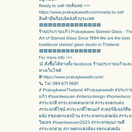
Ready to sell! กดสั่งเลย ==>
https://www.prakaykaewth.com/ready-to-sell
สินค้ามีพร้อมจัดส่งทั่วประเทศ
🟦🟪🟦🟪🟦🟪🟦🟪🟦🟪🟦🟪🟦🟪
ร้านประกายแก้ว Prakaykaew Stained Glass - Th
Art of Stained Glass Since 1994 We are the best
traditional stained glass studio in Thailand.
🟦🟪🟦🟪🟦🟪🟦🟪🟦🟪🟦🟪🟦🟪
For more info >>>
🛒 สั่งซื้อได้ทางทั้ง facebook ร้านประกายแก้วและ
ทางเว็บไซต์
🌐 https://www.prakaykaewth.com/
📞 Tel: 084 671 9661
# PrakaykaewThailand #Prakaykaewth #ประกา
แก้ว #baanlaesuan #interiordesign #homedecor
#กระจกสี #กระจกสเตนกลาส #กระจกตกแต่ง
#กระจกดีไซน์ #กระจกดีไซเนอร์ #เฟอร์นิเจอร์ติด
ผนัง #ของตกแต่งบ้าน #กระจกตกแต่งผนัง #กระจ
วินเทจ #baanlaesuan2023 #กระจกคุณภาพดี
#กระจกสวย #ภาพตกแต่งห้อง #ตกแต่งผนัง