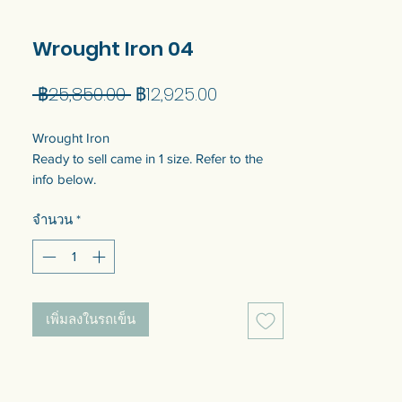
Wrought Iron 04
ราคา
ราคา
 ฿25,850.00 
฿12,925.00
ปกติ
ขาย
Wrought Iron
ลด
Ready to sell came in 1 size. Refer to the
info below.
Customization of the size is available. Talk
จำนวน
*
to us to get quotation.
เหล็กดัด
แบบพร้อมขายมี 1 ขนาด ดูข้อมูลด้านล่าง
สามารถปรับแต่งขนาดได้ พูดคุยกับเราเพื่อ
เพิ่มลงในรถเข็น
รับใบเสนอราคา