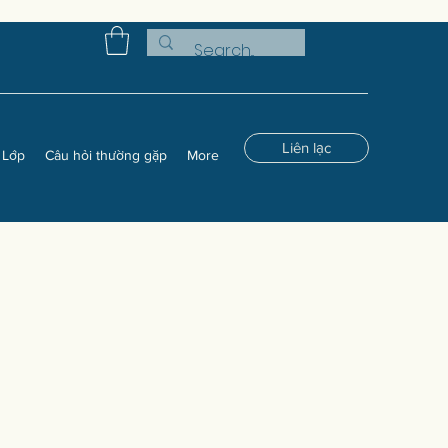
Liên lạc
Lớp
Câu hỏi thường gặp
More