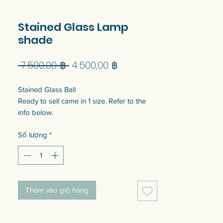
Stained Glass Lamp
shade
Giá
Giá
 7.500,00 ฿ 
4.500,00 ฿
thông
bán
Stained Glass Ball
thường
rẻ
Ready to sell came in 1 size. Refer to the
info below.
Customization of the size is available. Talk
Số lượng
*
to us to get quotation.
โคมไฟกระจกสีทรงกลม
แบบพร้อมขายมี 1 ขนาด ดูข้อมูลขนาดด้าน
ล่าง
Thêm vào giỏ hàng
สามารถปรับแต่งขนาดได้ พูดคุยกับเราเพื่อ
รับใบเสนอราคา