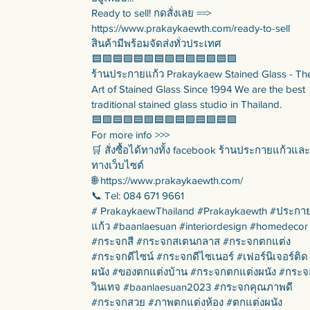
Ready to sell! กดสั่งเลย ==>
https://www.prakaykaewth.com/ready-to-sell
สินค้ามีพร้อมจัดส่งทั่วประเทศ
🟦🟪🟦🟪🟦🟪🟦🟪🟦🟪🟦🟪🟦🟪
ร้านประกายแก้ว Prakaykaew Stained Glass - Th
Art of Stained Glass Since 1994 We are the best
traditional stained glass studio in Thailand.
🟦🟪🟦🟪🟦🟪🟦🟪🟦🟪🟦🟪🟦🟪
For more info >>>
🛒 สั่งซื้อได้ทางทั้ง facebook ร้านประกายแก้วและ
ทางเว็บไซต์
🌐 https://www.prakaykaewth.com/
📞 Tel: 084 671 9661
# PrakaykaewThailand #Prakaykaewth #ประกา
แก้ว #baanlaesuan #interiordesign #homedecor
#กระจกสี #กระจกสเตนกลาส #กระจกตกแต่ง
#กระจกดีไซน์ #กระจกดีไซเนอร์ #เฟอร์นิเจอร์ติด
ผนัง #ของตกแต่งบ้าน #กระจกตกแต่งผนัง #กระจ
วินเทจ #baanlaesuan2023 #กระจกคุณภาพดี
#กระจกสวย #ภาพตกแต่งห้อง #ตกแต่งผนัง