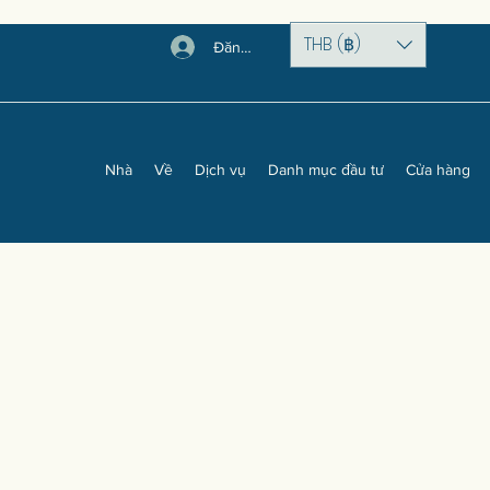
THB (฿)
Đăng nhập
Nhà
Về
Dịch vụ
Danh mục đầu tư
Cửa hàng