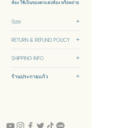
ห้อง ใช้เป็นของตกแต่งห้อง พร็อพถ่าย
รูป หรือตั้งโชว์ได้ตามใจชอบ
Size
RETURN & REFUND POLICY
No Return and Refund.
SHIPPING INFO
Thailand Post EMS
ร้านประกายแก้ว
#prakaykaew คัดสรรกระจกหลาก
หลายแบบมาเพื่อคุณ…
💥ON SALE NOW💥สินค้าสวย ๆ
คุณภาพดีรอคุณอยู่เพียบ!!!
Ready to sell! กดสั่งเลย ==>
https://www.prakaykaewth.com/read
y-to-sell