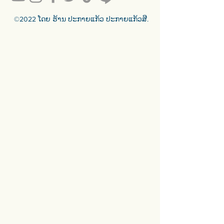
สินค้ามีพร้อมจัดส่งทั่วประเทศ
🟦🟪🟦🟪🟦🟪🟦🟪🟦🟪🟦🟪🟦🟪
©2022 ໂດຍ ຮ້ານ ປະກາຍແກ້ວ ປະກາຍແກ້ວສີ.
ร้านประกายแก้ว Prakaykaew
Stained Glass - The Art of Stained
Glass Since 1994 We are the best
traditional stained glass studio in
Thailand.
🟦🟪🟦🟪🟦🟪🟦🟪🟦🟪🟦🟪🟦🟪
For more info >>>
🛒 สั่งซื้อได้ทางทั้ง facebook ร้าน
ประกายแก้วและทางเว็บไซต์
🌐 https://www.prakaykaewth.com/
📞 Tel: 084 671 9661
# PrakaykaewThailand
#Prakaykaewth #ประกายแก้ว
#baanlaesuan #interiordesign
#homedecor #กระจกสี #กระจกสเต
นกลาส #กระจกตกแต่ง #กระจก
ดีไซน์ #กระจกดีไซเนอร์
#เฟอร์นิเจอร์ติดผนัง #ของตกแต่ง