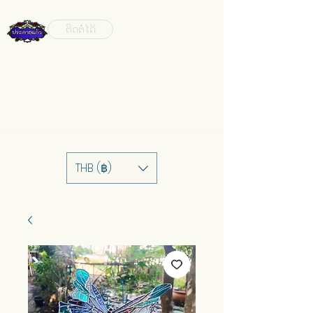
ຕິດຕໍ່ໄດ້
THB (฿)