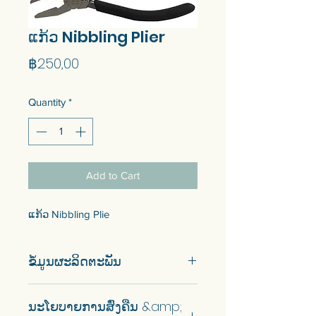
ແກ້ວ Nibbling Plier
Price
฿250,00
Quantity
*
Add to Cart
ແກ້ວ Nibbling Plie
ຂໍ້ມູນຜະລິດຕະພັນ
ທໍ່ໂລຫະ 1 ອັນ
ນະໂຍບາຍການສົ່ງຄືນ &amp;