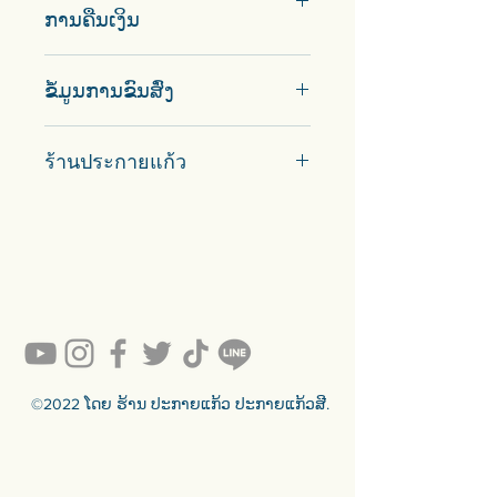
ການຄືນເງິນ
ສິນຄ້າດີອາດຈະສົ່ງຄືນຖ້າບໍ່ໄດ້ໃຊ້ແລ້ວ
ຂໍ້ມູນການຂົນສົ່ງ
ແລກປ່ຽນກັບສິນຄ້າອື່ນຈາກຮ້ານເຮົາ.
ຢ່າງໃດກໍ່ຕາມ, ຈະບໍ່ມີການຄືນເງິນໃນ
ຂົນສົ່ງຜ່ານ ThaiPost. ໄປຮັບເອງໄດ້.
ກໍລະນີໃດກໍ່ຕາມ.
ร้านประกายแก้ว
#prakaykaew คัดสรรกระจกหลาก
หลายแบบมาเพื่อคุณ…
💥ON SALE NOW💥สินค้าสวย ๆ
คุณภาพดีรอคุณอยู่เพียบ!!!
Ready to sell! กดสั่งเลย ==>
https://www.prakaykaewth.com/read
y-to-sell
สินค้ามีพร้อมจัดส่งทั่วประเทศ
🟦🟪🟦🟪🟦🟪🟦🟪🟦🟪🟦🟪🟦🟪
©2022 ໂດຍ ຮ້ານ ປະກາຍແກ້ວ ປະກາຍແກ້ວສີ.
ร้านประกายแก้ว Prakaykaew
Stained Glass - The Art of Stained
Glass Since 1994 We are the best