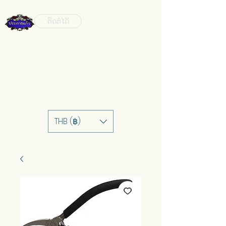
ຕິດຕໍ່ໄດ້
THB (฿)