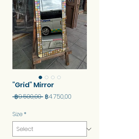
"Grid" Mirror
Regular
Sale
 ฿9.500,00 
฿4.750,00
Price
Price
Size
*