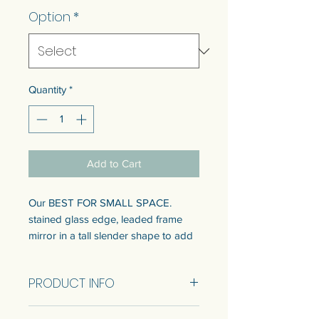
Option
*
Quantity
*
Add to Cart
Our BEST FOR SMALL SPACE.
stained glass edge, leaded frame
mirror in a tall slender shape to add
on to your space.
Ready to sell came in 1 size. Refer to
PRODUCT INFO
info below.
Customization of the size is available.
Size 35x95 cm (RTS)
Talk to us to get quotation.