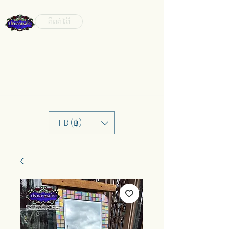
ຕິດຕໍ່ໄດ້
THB (฿)