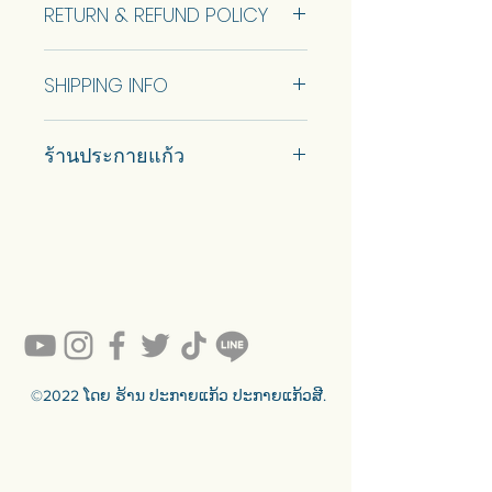
RETURN & REFUND POLICY
Come with wooden backing for
safety and keyhole hanger for wall
Come with wooden backing for
No Return and Refund.
hanging at the back. Stand+1000
safety and keyhole for wall hanging
SHIPPING INFO
baht.
at the back.
Car delivery and pickup at store is
กระจกดีที่สุดของเราสําหรับพื้นที่
ร้านประกายแก้ว
available.
ขนาดเล็ก
ขอบกระจกสี กระจกกรอบตะกั่วรูป
#prakaykaew คัดสรรกระจกหลาก
ทรงเรียวสูงเพื่อเพิ่มพื้นที่ของคุณ
หลายแบบมาเพื่อคุณ…
แบบพร้อมขายมี 1 ขนาด ดูข้อมูล
💥ON SALE NOW💥สินค้าสวย ๆ
คุณภาพดีรอคุณอยู่เพียบ!!!
ขนาดด้านล่าง
Ready to sell! กดสั่งเลย ==>
สามารถปรับแต่งขนาดได้ พูดคุยกับ
https://www.prakaykaewth.com/read
เราเพื่อรับใบเสนอราคา
y-to-sell
มาพร้อมแผ่นรองไม้เพื่อความ
สินค้ามีพร้อมจัดส่งทั่วประเทศ
ปลอดภัย และรูกุญแจสําหรับแขวน
🟦🟪🟦🟪🟦🟪🟦🟪🟦🟪🟦🟪🟦🟪
©2022 ໂດຍ ຮ້ານ ປະກາຍແກ້ວ ປະກາຍແກ້ວສີ.
ผนังด้านหลัง
ร้านประกายแก้ว Prakaykaew
Stained Glass - The Art of Stained
Glass Since 1994 We are the best
traditional stained glass studio in