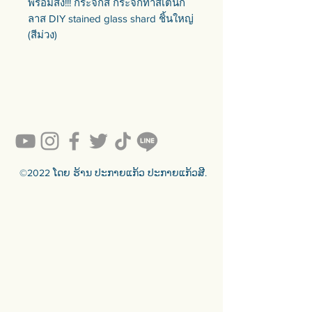
พร้อมส่ง!!! กระจกสี กระจกทำสเตนก
ลาส DIY stained glass shard ชิ้นใหญ่
(สีม่วง)
เศษกระจกสีความหนา 3-4 มม. ไม่ลบ
คม ชิ้นใหญ่ หลายทรงไม่เหลี่ยมเป๊ะ
ขนาดรวม 8x12 ซม. ถึง 10x15 ซม.
- ลายจากกระจก 1 แผ่นจะแรนด้อม
ไม่เหมือนกันเพราะตำแหน่งในการตัด
จากแผ่นใหญ่ ไม่สามารถเลือกลายได้
- สีอาจจะเพี้ยนจากภาพที่แสดงเล็ก
©2022 ໂດຍ ຮ້ານ ປະກາຍແກ້ວ ປະກາຍແກ້ວສີ.
น้อย
- ฟองอากาศ รอยบิ่น คลื่นงอ หรือสีที่
แตกต่างเล็กน้อยๆเป็นสิ่งที่มีอยู่ตาม
ปกติสำหรับกระจกสี ไม่ใช่ตำหนิ
ชิ้นละ 100 บาท
ราคาส่ง
5-10 ชิ้น 90 บาท/ชิ้น
11-20 ชิ้น 80 บาท/ชิ้น