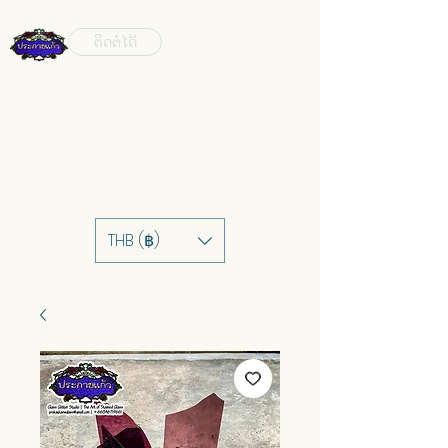
ຕິດຕໍ່ໄດ້
THB (฿)