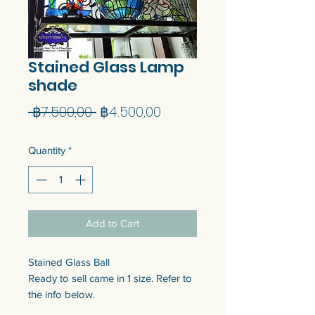
Stained Glass Lamp
shade
Regular
Sale
 ฿7.500,00 
฿4.500,00
Price
Price
Quantity
*
Add to Cart
Stained Glass Ball
Ready to sell came in 1 size. Refer to
the info below.
Customization of the size is available.