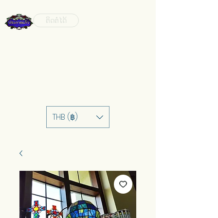
ຕິດຕໍ່ໄດ້
THB (฿)