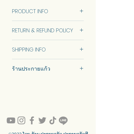
Talk to us to get quotation.
PRODUCT INFO
โคมไฟกระจกสีทรงกลม
Stained Glass Ball Size ...cm (RTS)
แบบพร้อมขายมี 1 ขนาด ดูข้อมูล
RETURN & REFUND POLICY
ขนาดด้านล่าง
สามารถปรับแต่งขนาดได้ พูดคุยกับ
No Return and Refund.
เราเพื่อรับใบเสนอราคา
SHIPPING INFO
Car delivery and pickup at store is
ร้านประกายแก้ว
available.
#prakaykaew คัดสรรกระจกหลาก
หลายแบบมาเพื่อคุณ…
💥ON SALE NOW💥สินค้าสวย ๆ
คุณภาพดีรอคุณอยู่เพียบ!!!
Ready to sell! กดสั่งเลย ==>
https://www.prakaykaewth.com/read
y-to-sell
สินค้ามีพร้อมจัดส่งทั่วประเทศ
🟦🟪🟦🟪🟦🟪🟦🟪🟦🟪🟦🟪🟦🟪
©2022 ໂດຍ ຮ້ານ ປະກາຍແກ້ວ ປະກາຍແກ້ວສີ.