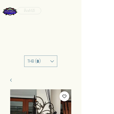
ຕິດຕໍ່ໄດ້
THB (฿)