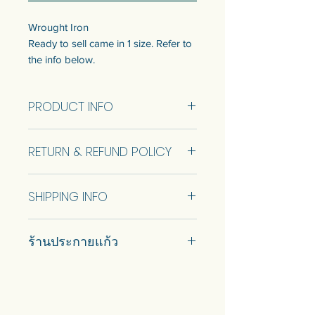
Wrought Iron
Ready to sell came in 1 size. Refer to
the info below.
Customization of the size is available.
Talk to us to get quotation.
PRODUCT INFO
เหล็กดัด
Wrought Iron Size 54x150cm (RTS)
แบบพร้อมขายมี 1 ขนาด ดูข้อมูลด้าน
RETURN & REFUND POLICY
ล่าง
สามารถปรับแต่งขนาดได้ พูดคุยกับ
No Return and Refund.
เราเพื่อรับใบเสนอราคา
SHIPPING INFO
Car delivery and pickup at store is
ร้านประกายแก้ว
available.
#prakaykaew คัดสรรกระจกหลาก
หลายแบบมาเพื่อคุณ…
💥ON SALE NOW💥สินค้าสวย ๆ