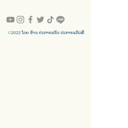
คุณภาพดีรอคุณอยู่เพียบ!!!
Ready to sell! กดสั่งเลย ==>
https://www.prakaykaewth.com/read
y-to-sell
สินค้ามีพร้อมจัดส่งทั่วประเทศ
🟦🟪🟦🟪🟦🟪🟦🟪🟦🟪🟦🟪🟦🟪
©2022 ໂດຍ ຮ້ານ ປະກາຍແກ້ວ ປະກາຍແກ້ວສີ.
ร้านประกายแก้ว Prakaykaew
Stained Glass - The Art of Stained
Glass Since 1994 We are the best
traditional stained glass studio in
Thailand.
🟦🟪🟦🟪🟦🟪🟦🟪🟦🟪🟦🟪🟦🟪
For more info >>>
🛒 สั่งซื้อได้ทางทั้ง facebook ร้าน
ประกายแก้วและทางเว็บไซต์
🌐 https://www.prakaykaewth.com/
📞 Tel: 084 671 9661
# PrakaykaewThailand
#Prakaykaewth #ประกายแก้ว
#baanlaesuan #interiordesign
#homedecor #กระจกสี #กระจกสเต