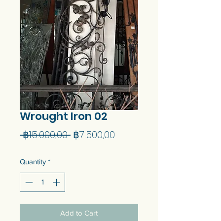
Wrought Iron 02
Regular
Sale
 ฿15.000,00 
฿7.500,00
Price
Price
Quantity
*
Add to Cart