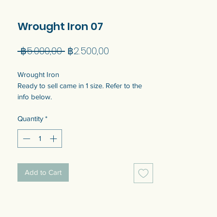
Wrought Iron 07
Regular
Sale
 ฿5.000,00 
฿2.500,00
Price
Price
Wrought Iron
Ready to sell came in 1 size. Refer to the
info below.
Customization of the size is available. Talk
Quantity
*
to us to get quotation.
เหล็กดัด
แบบพร้อมขายมี 1 ขนาด ดูข้อมูลด้านล่าง
สามารถปรับแต่งขนาดได้ พูดคุยกับเราเพื่อ
Add to Cart
รับใบเสนอราคา