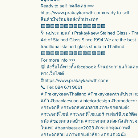
Ready to sell! กดสั่งเลย ==>
https://www.prakaykaewth.com/ready-to-sell
สินค้ามีพร้อมจัดส่งทั่วประเทศ
🟦🟪🟦🟪🟦🟪🟦🟪🟦🟪🟦🟪🟦🟪
ร้านประกายแก้ว Prakaykaew Stained Glass - Th
Art of Stained Glass Since 1994 We are the best
traditional stained glass studio in Thailand.
🟦🟪🟦🟪🟦🟪🟦🟪🟦🟪🟦🟪🟦🟪
For more info >>>
🛒 สั่งซื้อได้ทางทั้ง facebook ร้านประกายแก้วและ
ทางเว็บไซต์
🌐 https://www.prakaykaewth.com/
📞 Tel: 084 671 9661
# PrakaykaewThailand #Prakaykaewth #ประกา
แก้ว #baanlaesuan #interiordesign #homedecor
#กระจกสี #กระจกสเตนกลาส #กระจกตกแต่ง
#กระจกดีไซน์ #กระจกดีไซเนอร์ #เฟอร์นิเจอร์ติด
ผนัง #ของตกแต่งบ้าน #กระจกตกแต่งผนัง #กระจ
วินเทจ #baanlaesuan2023 #กระจกคุณภาพดี
#กระจกสวย #ภาพตกแต่งห้อง #ตกแต่งผนัง