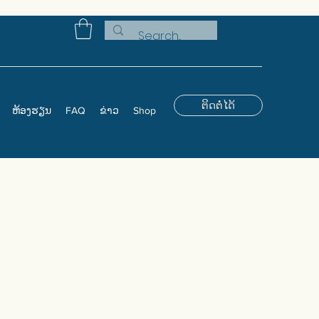
ຕິດຕໍ່ໄດ້
ຫ້ອງຮຽນ
FAQ
ຂ່າວ
Shop