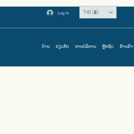
THB (฿)
Log In
ບ້ານ
ກ່ຽວກັບ
ການບໍລິການ
ຫຼັກຊັບ
ຮ້ານຄ້າ