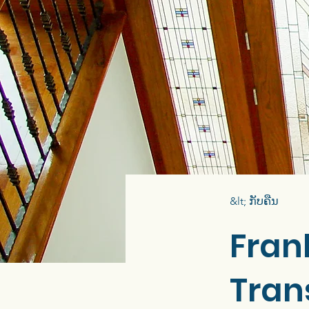
&lt; ກັບຄືນ
Fran
Tra