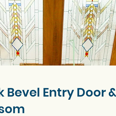
k Bevel Entry Door 
nsom