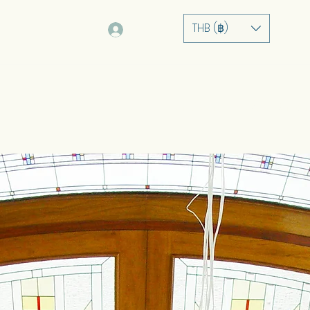
THB (฿)
Log In
ບ້ານ
ກ່ຽວກັບ
ການບໍລິການ
ຫຼັກຊັບ
ຮ້ານຄ້າ