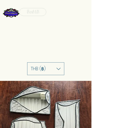
ຕິດຕໍ່ໄດ້
THB (฿)